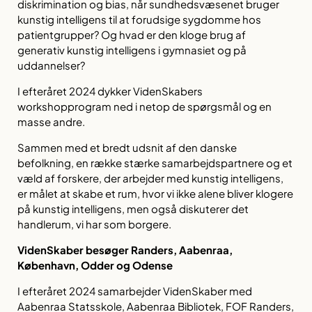
diskrimination og bias, når sundhedsvæsenet bruger
kunstig intelligens til at forudsige sygdomme hos
patientgrupper? Og hvad er den kloge brug af
generativ kunstig intelligens i gymnasiet og på
uddannelser?
I efteråret 2024 dykker VidenSkabers
workshopprogram ned i netop de spørgsmål og en
masse andre.
Sammen med et bredt udsnit af den danske
befolkning, en række stærke samarbejdspartnere og et
væld af forskere, der arbejder med kunstig intelligens,
er målet at skabe et rum, hvor vi ikke alene bliver klogere
på kunstig intelligens, men også diskuterer det
handlerum, vi har som borgere.
VidenSkaber besøger Randers, Aabenraa,
København, Odder og Odense
I efteråret 2024 samarbejder VidenSkaber med
Aabenraa Statsskole, Aabenraa Bibliotek, FOF Randers,