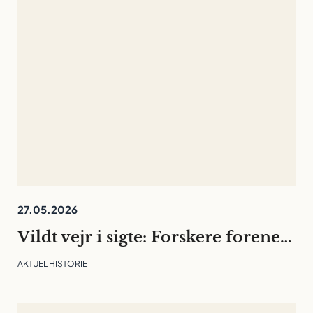
27.05.2026
Vildt vejr i sigte: Forskere forener landskab og litteratur for at forstå og planlægge en blå fremtid
AKTUEL HISTORIE