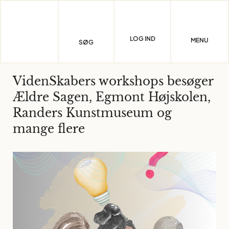
Skip
to
content
LOG IND
MENU
SØG
VidenSkabers workshops besøger
Ældre Sagen, Egmont Højskolen,
Randers Kunstmuseum og
mange flere