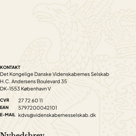
KONTAKT
Det Kongelige Danske Videnskabernes Selskab
H.C. Andersens Boulevard 35
DK-1553 København V
CVR
27 72 60 11
EAN
5797200042101
E-MAIL
kdvs@videnskabernesselskab.dk
Nyhedsbrev