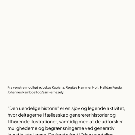
Fra venstre mod højre: Lukas Kubiena, Regitze Hammer Holt, Halfdan Fundal,
Johannes Ramboell og Sári Fernezelyi
”Den uendelige historie” er en sjov og legende aktivitet,
hvor deltagerne i fællesskab genererer historier og
tilhørende illustrationer, samtidig med at de udforsker
mulighederne og begrænsningerne ved generativ
kunstig intelligens. De første frø til ”den uendelige