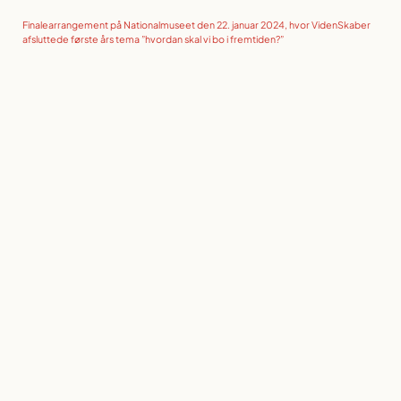
Finalearrangement på Nationalmuseet den 22. januar 2024, hvor VidenSkaber
afsluttede første års tema ”hvordan skal vi bo i fremtiden?”