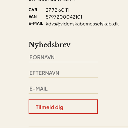
CVR
27 72 60 11
EAN
5797200042101
E-MAIL
kdvs@videnskabernesselskab.dk
Nyhedsbrev