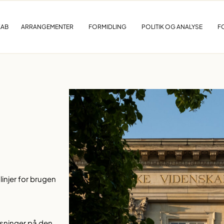
KAB
ARRANGEMENTER
FORMIDLING
POLITIK OG ANALYSE
F
injer for brugen
sninger på den