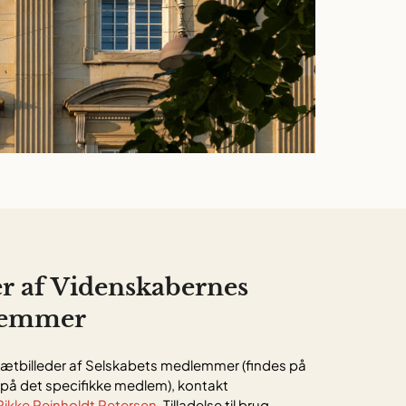
er af Videnskabernes
lemmer
ortrætbilleder af Selskabets medlemmer (findes på
på det specifikke medlem), kontakt
Rikke Reinholdt Petersen
. Tilladelse til brug