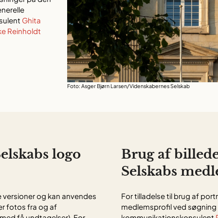
enerelle
sulent
Ghita
ke Reinholdt
Foto: Asger Bjørn Larsen/Videnskabernes Selskab
elskabs logo
Brug af billed
Selskabs med
ge versioner og kan anvendes
For tilladelse til brug af p
r fotos fra og af
medlemsprofil ved søgning 
ed få undtagelser). For
kommunikationskonsulent