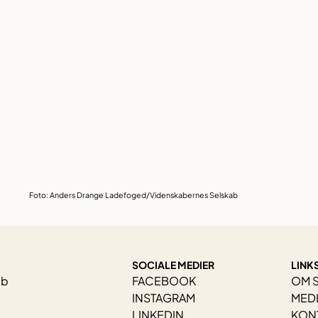
Foto: Anders Drange Ladefoged/Videnskabernes Selskab
SOCIALE MEDIER
LINK
ab
FACEBOOK
OM 
INSTAGRAM
MED
LINKEDIN
KON