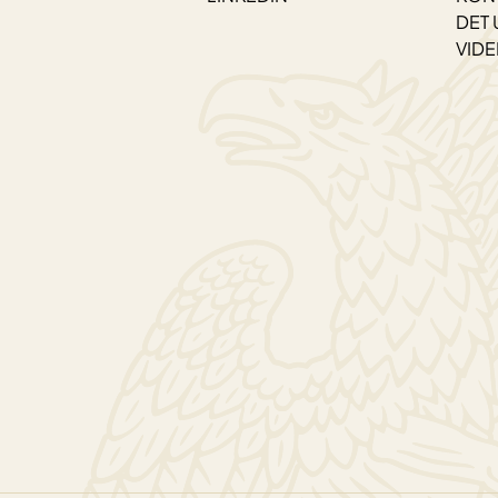
DET 
VID