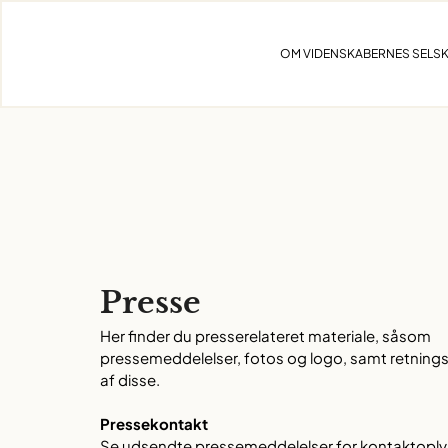
Skip
to
OM VIDENSKABERNES SELS
content
Presse
Her finder du presserelateret materiale, såsom
pressemeddelelser, fotos og logo, samt retningsl
af disse.
Pressekontakt
Se udsendte pressemeddelelser for kontaktoply