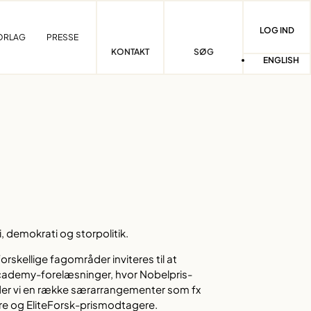
LOG IND
ORLAG
PRESSE
KONTAKT
SØG
ENGLISH
, demokrati og storpolitik.
forskellige fagområder inviteres til at
Academy-forelæsninger, hvor Nobelpris-
lder vi en række særarrangementer som fx
e og EliteForsk-prismodtagere.