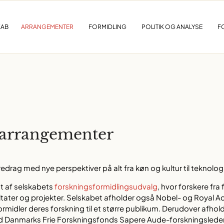
KAB
ARRANGEMENTER
FORMIDLING
POLITIK OG ANALYSE
F
 arrangementer
drag med nye perspektiver på alt fra køn og kultur til teknologi
gt af selskabets
forskningsformidlingsudvalg
, hvor forskere fra 
ltater og projekter. Selskabet afholder også Nobel- og Royal 
midler deres forskning til et større publikum. Derudover afho
d Danmarks Frie Forskningsfonds Sapere Aude-forskningsleder