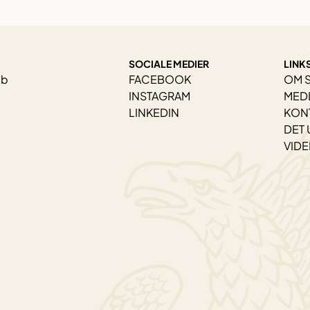
SOCIALE MEDIER
LINK
ab
FACEBOOK
OM 
INSTAGRAM
MED
LINKEDIN
KON
DET 
VID