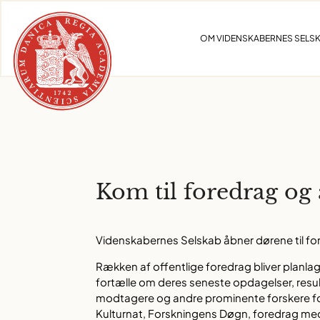
Skip
to
OM VIDENSKABERNES SELS
content
Kom til foredrag og
Videnskabernes Selskab åbner dørene til fore
Rækken af offentlige foredrag bliver planla
fortælle om deres seneste opdagelser, resu
modtagere og andre prominente forskere for
Kulturnat, Forskningens Døgn, foredrag me