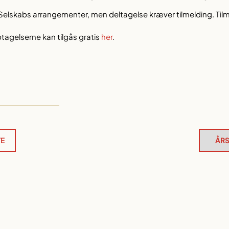
s Selskabs arrangementer, men deltagelse kræver tilmelding. Til
agelserne kan tilgås gratis
her
.
TE