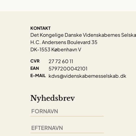
KONTAKT
Det Kongelige Danske Videnskabernes Selsk
H.C. Andersens Boulevard 35
DK-1553 København V
CVR
27 72 60 11
EAN
5797200042101
E-MAIL
kdvs@videnskabernesselskab.dk
Nyhedsbrev