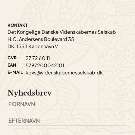
KONTAKT
Det Kongelige Danske Videnskabernes Selskab
H.C. Andersens Boulevard 35
DK-1553 København V
CVR
27 72 60 11
EAN
5797200042101
E-MAIL
kdvs@videnskabernesselskab.dk
Nyhedsbrev