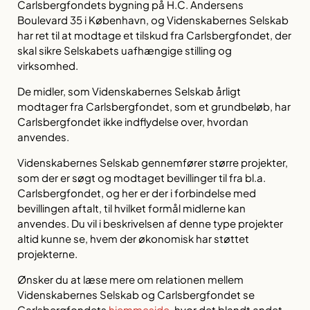
Carlsbergfondets bygning på H.C. Andersens
Boulevard 35 i København, og Videnskabernes Selskab
har ret til at modtage et tilskud fra Carlsbergfondet, der
skal sikre Selskabets uafhængige stilling og
virksomhed.
De midler, som Videnskabernes Selskab årligt
modtager fra Carlsbergfondet, som et grundbeløb, har
Carlsbergfondet ikke indflydelse over, hvordan
anvendes.
Videnskabernes Selskab gennemfører større projekter,
som der er søgt og modtaget bevillinger til fra bl.a.
Carlsbergfondet, og her er der i forbindelse med
bevillingen aftalt, til hvilket formål midlerne kan
anvendes. Du vil i beskrivelsen af denne type projekter
altid kunne se, hvem der økonomisk har støttet
projekterne.
Ønsker du at læse mere om relationen mellem
Videnskabernes Selskab og Carlsbergfondet se
Carlsbergfondets
hjemmeside
, hvor det blandt andet