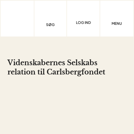
Skip
to
content
LOG IND
MENU
SØG
Videnskabernes Selskabs
relation til Carlsbergfondet