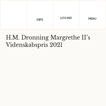
Skip
to
content
LOG IND
MENU
SØG
H.M. Dronning Margrethe II’s
Videnskabspris 2021