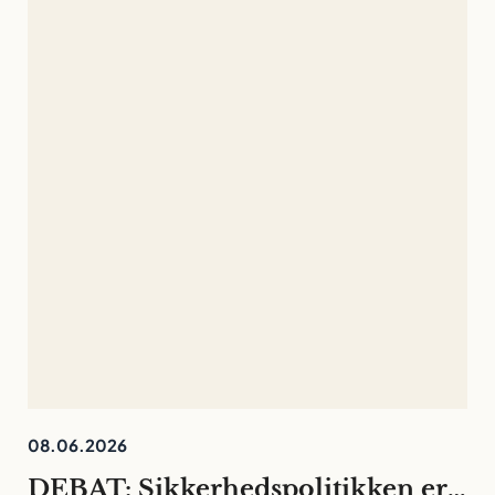
08.06.2026
DEBAT: Sikkerhedspolitikken er rykket ind på universiteterne. Det må ikke kvæle den fri og langsigtede forskning