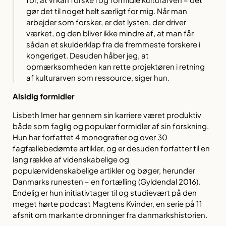
gør det til noget helt særligt for mig. Når man
arbejder som forsker, er det lysten, der driver
værket, og den bliver ikke mindre af, at man får
sådan et skulderklap fra de fremmeste forskere i
kongeriget. Desuden håber jeg, at
opmærksomheden kan rette projektøren i retning
af kulturarven som ressource, siger hun.
Alsidig formidler
Lisbeth Imer har gennem sin karriere været produktiv
både som faglig og populær formidler af sin forskning.
Hun har forfattet 4 monografier og over 30
fagfællebedømte artikler, og er desuden forfatter til en
lang række af videnskabelige og
populærvidenskabelige artikler og bøger, herunder
Danmarks runesten – en fortælling (Gyldendal 2016).
Endelig er hun initiativtager til og studievært på den
meget hørte podcast Magtens Kvinder, en serie på 11
afsnit om markante dronninger fra danmarkshistorien.