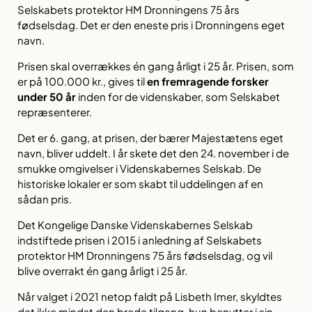
Selskabets protektor HM Dronningens 75 års
fødselsdag. Det er den eneste pris i Dronningens eget
navn.
Prisen skal overrækkes én gang årligt i 25 år. Prisen, som
er på 100.000 kr., gives til
en fremragende forsker
under 50 år
inden for de videnskaber, som Selskabet
repræsenterer.
Det er 6. gang, at prisen, der bærer Majestætens eget
navn, bliver uddelt. I år skete det den 24. november i de
smukke omgivelser i Videnskabernes Selskab. De
historiske lokaler er som skabt til uddelingen af en
sådan pris.
Det Kongelige Danske Videnskabernes Selskab
indstiftede prisen i 2015 i anledning af Selskabets
protektor HM Dronningens 75 års fødselsdag, og vil
blive overrakt én gang årligt i 25 år.
Når valget i 2021 netop faldt på Lisbeth Imer, skyldtes
det ikke mindst den brede tilgang, hun benytter i sin