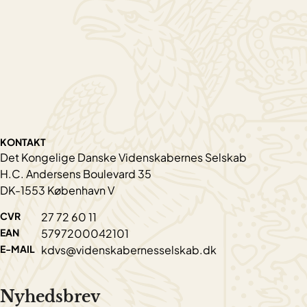
KONTAKT
Det Kongelige Danske Videnskabernes Selskab
H.C. Andersens Boulevard 35
DK-1553 København V
CVR
27 72 60 11
EAN
5797200042101
E-MAIL
kdvs@videnskabernesselskab.dk
Nyhedsbrev