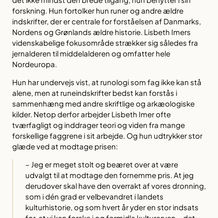
forskning. Hun fortolker hun runer og andre ældre
indskrifter, der er centrale for forståelsen af Danmarks,
Nordens og Grønlands ældre historie. Lisbeth Imers
videnskabelige fokusområde strækker sig således fra
jernalderen til middelalderen og omfatter hele
Nordeuropa.
Hun har undervejs vist, at runologi som fag ikke kan stå
alene, men at runeindskrifter bedst kan forstås i
sammenhæng med andre skriftlige og arkæologiske
kilder. Netop derfor arbejder Lisbeth Imer ofte
tværfagligt og inddrager teori og viden fra mange
forskellige faggrene i sit arbejde. Og hun udtrykker stor
glæde ved at modtage prisen:
– Jeg er meget stolt og beæret over at være
udvalgt til at modtage den fornemme pris. At jeg
derudover skal have den overrakt af vores dronning,
som i dén grad er velbevandret i landets
kulturhistorie, og som hvert år yder en stor indsats
for, at vi kan forske i og formidle kulturarven – det