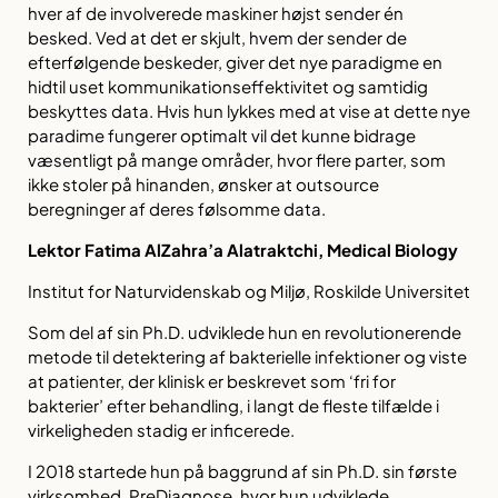
hver af de involverede maskiner højst sender én
besked. Ved at det er skjult, hvem der sender de
efterfølgende beskeder, giver det nye paradigme en
hidtil uset kommunikationseffektivitet og samtidig
beskyttes data. Hvis hun lykkes med at vise at dette nye
paradime fungerer optimalt vil det kunne bidrage
væsentligt på mange områder, hvor flere parter, som
ikke stoler på hinanden, ønsker at outsource
beregninger af deres følsomme data.
Lektor Fatima AlZahra’a Alatraktchi, Medical Biology
Institut for Naturvidenskab og Miljø, Roskilde Universitet
Som del af sin Ph.D. udviklede hun en revolutionerende
metode til detektering af bakterielle infektioner og viste
at patienter, der klinisk er beskrevet som ‘fri for
bakterier’ efter behandling, i langt de fleste tilfælde i
virkeligheden stadig er inficerede.
I 2018 startede hun på baggrund af sin Ph.D. sin første
virksomhed, PreDiagnose, hvor hun udviklede