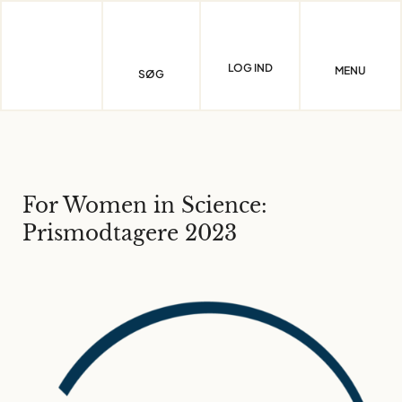
Skip
to
content
LOG IND
MENU
SØG
For Women in Science:
Prismodtagere 2023