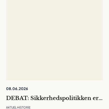
08.06.2026
DEBAT: Sikkerhedspolitikken er rykket ind på universiteterne. Det må ikke kvæle den fri og langsigtede forskning
AKTUEL HISTORIE