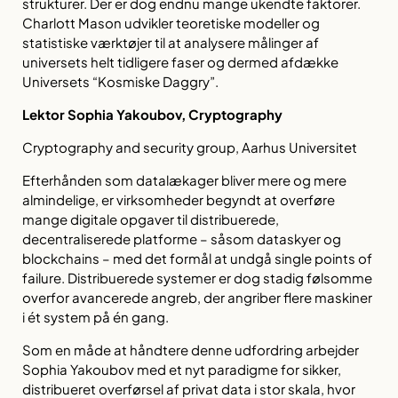
strukturer. Der er dog endnu mange ukendte faktorer.
Charlott Mason udvikler teoretiske modeller og
statistiske værktøjer til at analysere målinger af
universets helt tidligere faser og dermed afdække
Universets “Kosmiske Daggry”.
Lektor Sophia Yakoubov, Cryptography
Cryptography and security group, Aarhus Universitet
Efterhånden som datalækager bliver mere og mere
almindelige, er virksomheder begyndt at overføre
mange digitale opgaver til distribuerede,
decentraliserede platforme – såsom dataskyer og
blockchains – med det formål at undgå
single points of
failure
. Distribuerede systemer er dog stadig følsomme
overfor avancerede angreb, der angriber flere maskiner
i ét system på én gang.
Som en måde at håndtere denne udfordring arbejder
Sophia Yakoubov med et nyt paradigme for sikker,
distribueret overførsel af privat data i stor skala, hvor