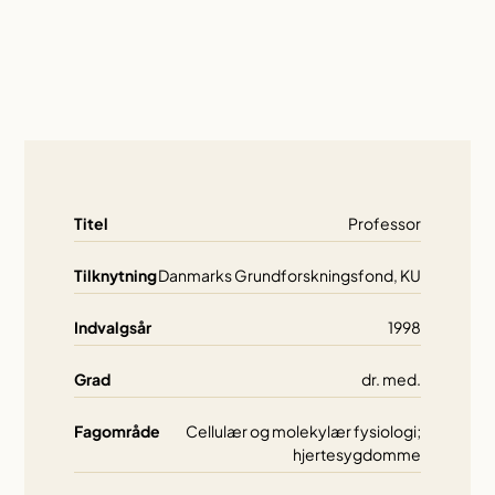
Titel
Professor
Tilknytning
Danmarks Grundforskningsfond, KU
Indvalgsår
1998
Grad
dr. med.
Fagområde
Cellulær og molekylær fysiologi;
hjertesygdomme