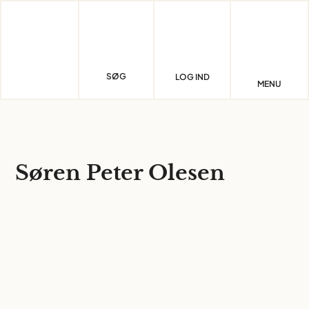
Skip
to
content
SØG
LOG IND
MENU
Søren Peter Olesen