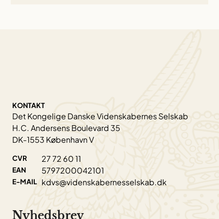
KONTAKT
Det Kongelige Danske Videnskabernes Selskab
H.C. Andersens Boulevard 35
DK-1553 København V
CVR
27 72 60 11
EAN
5797200042101
E-MAIL
kdvs@videnskabernesselskab.dk
Nyhedsbrev