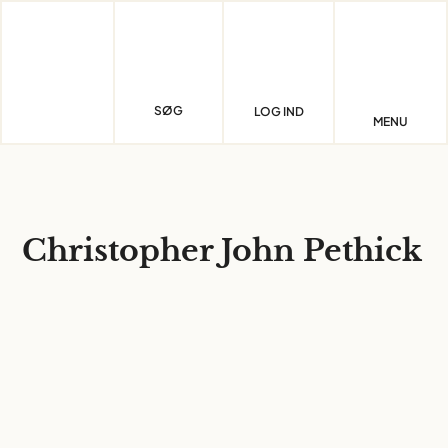
Skip
to
content
SØG
LOG IND
MENU
Christopher John Pethick