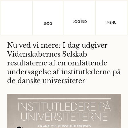
Skip
to
content
LOG IND
MENU
SØG
Nu ved vi mere: I dag udgiver
Videnskabernes Selskab
resultaterne af en omfattende
undersøgelse af institutlederne på
de danske universiteter