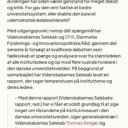
Ændringen har siden været genstand for meget debat
og kritik. For gav den rent faktisk et bedre
universitetssystem, eller skabte den bare et
udemokratisk ledelseshierarki?
Med udgangspunkt i netop dét spørgsmål har
Videnskabernes Selskab og
DFiR
, Danmarks
Forsknings- og Innovationspolitiske Råd, gennem det
seneste år forsøgt at kvalificere debatten ved i
fællesskab at spørge og analysere svar fra størstedelen
af alle institutledere og op mod flere tusinde forskere i
den danske universitetsverden. På baggrund af
samarbejdet har Videnskabernes Selskab lavet en
rapport, der tager temperaturen på institutterne og
deres ledere.
– Med denne rapport [Videnskabernes Selskabs
rapport, red.] har vi fået et solidt grundlag til at sige
noget om tilstandene på institutniveauet i den
danske universitetsverden, siger generalsekretær i
Videnskabernes Selskab
Thomas Sinkjær
og