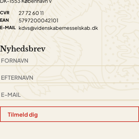
DK-1553 København V
CVR
27 72 60 11
EAN
5797200042101
E-MAIL
kdvs@videnskabernesselskab.dk
Nyhedsbrev