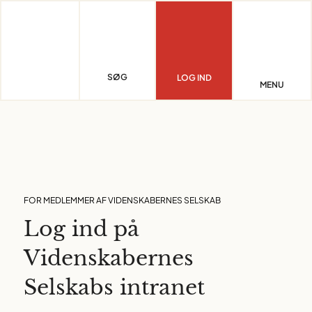
Skip
to
content
SØG
LOG IND
MENU
FOR MEDLEMMER AF VIDENSKABERNES SELSKAB
Log ind på
Videnskabernes
Selskabs intranet