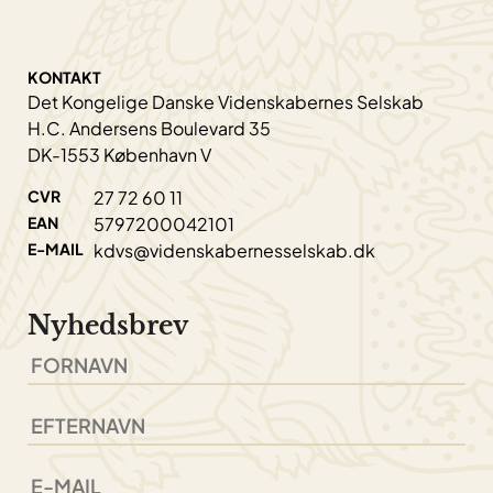
KONTAKT
Det Kongelige Danske Videnskabernes Selskab
H.C. Andersens Boulevard 35
DK-1553 København V
CVR
27 72 60 11
EAN
5797200042101
E-MAIL
kdvs@videnskabernesselskab.dk
Nyhedsbrev