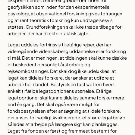
eksperi-menter. Generelt gælder det inden for
geofysikken som inden for den eksperimentelle
psykologi, at observationel forskning gives forrangen,
og at rent teoretisk forskning kun undtagelsesvis
støttes. Grundforskningen skal ikke træde tilbage for
arbejder, der har direkte praktisk sigte.
Legat uddeles fortrinsvis til etårige rejser, der har
videregående videnskabelig uddannelse eller forskning
til mål. Det er meningen, at tildelingen skal kunne dække
et beskedent personligt årsforbrug og
rejseomkostninger. Det skal dog ikke udelukkes, at
legat kan tildeles forskere, der ønsker at udføre et
arbejde her i landet. Bestyrelsen fastsætter i hvert
enkelt tilfælde legatportionens størrelse. Etårige
legatportioner skal kunne tildeles samme forsker mere
end én gang. Det skal også være muligt for
fondsbestyrelsen efter ansøgning at tildele forskere,
der anses for særligt kvalificerede, et større legatbeløb,
således at arbejde på længere sigt kan planlægges.
Legat fra fonden er først og fremmest bestemt for