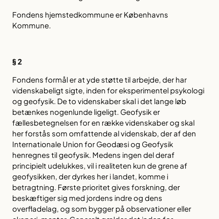
Fondens hjemstedkommune er Københavns
Kommune.
§ 2
Fondens formål er at yde støtte til arbejde, der har
videnskabeligt sigte, inden for eksperimentel psykologi
og geofysik. De to videnskaber skal i det lange løb
betænkes nogenlunde ligeligt. Geofysik er
fællesbetegnelsen for en række videnskaber og skal
her forstås som omfattende al videnskab, der af den
Internationale Union for Geodæsi og Geofysik
henregnes til geofysik. Medens ingen del deraf
principielt udelukkes, vil i realiteten kun de grene af
geofysikken, der dyrkes her i landet, komme i
betragtning. Første prioritet gives forskning, der
beskæftiger sig med jordens indre og dens
overfladelag, og som bygger på observationer eller