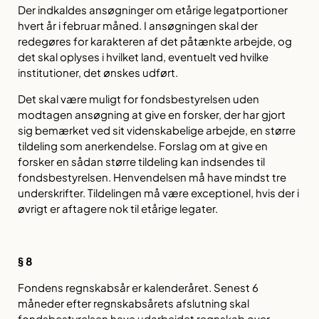
Der indkaldes ansøgninger om etårige legatportioner
hvert år i februar måned. I ansøgningen skal der
redegøres for karakteren af det påtænkte arbejde, og
det skal oplyses i hvilket land, eventuelt ved hvilke
institutioner, det ønskes udført.
Det skal være muligt for fondsbestyrelsen uden
modtagen ansøgning at give en forsker, der har gjort
sig bemærket ved sit videnskabelige arbejde, en større
tildeling som anerkendelse. Forslag om at give en
forsker en sådan større tildeling kan indsendes til
fondsbestyrelsen. Henvendelsen må have mindst tre
underskrifter. Tildelingen må være exceptionel, hvis der i
øvrigt er aftagere nok til etårige legater.
§ 8
Fondens regnskabsår er kalenderåret. Senest 6
måneder efter regnskabsårets afslutning skal
fondsbestyrelsen have udarbejdet regnskab over