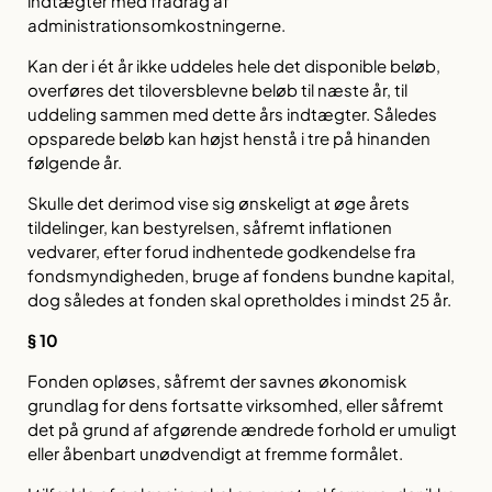
indtægter med fradrag af
administrationsomkostningerne.
Kan der i ét år ikke uddeles hele det disponible beløb,
overføres det tiloversblevne beløb til næste år, til
uddeling sammen med dette års indtægter. Således
opsparede beløb kan højst henstå i tre på hinanden
følgende år.
Skulle det derimod vise sig ønskeligt at øge årets
tildelinger, kan bestyrelsen, såfremt inflationen
vedvarer, efter forud indhentede godkendelse fra
fondsmyndigheden, bruge af fondens bundne kapital,
dog således at fonden skal opretholdes i mindst 25 år.
§ 10
Fonden opløses, såfremt der savnes økonomisk
grundlag for dens fortsatte virksomhed, eller såfremt
det på grund af afgørende ændrede forhold er umuligt
eller åbenbart unødvendigt at fremme formålet.