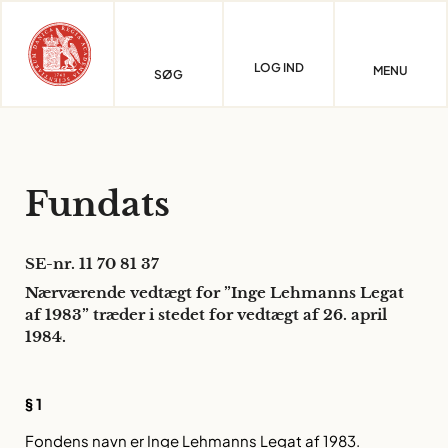
Skip
to
content
LOG IND
MENU
SØG
Fundats
SE-nr. 11 70 81 37
Nærværende vedtægt for ”Inge Lehmanns Legat
af 1983” træder i stedet for vedtægt af 26. april
1984.
§ 1
Fondens navn er Inge Lehmanns Legat af 1983.