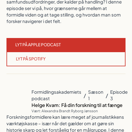
samfundsudfordringer, der kalder på handling? I denne
episode ser vi på, hvor grænserne går mellem at
formidle viden og at tage stilling, og hvordan man som
forsker navigerer i det felt.
LYT PÅ APPLE PODCAST
LYT PÅ SPOTIFY
Formidlingsakademiets
Sæson
Episode
/
/
podcast
1
3
Helge Kvam: Få din forskning til at fænge
Vært: Alexandra Brandt Ryborg Jønsson
Forskningsformidlere kan lære meget af journalistikkens
værktøjskasse – især når det gælder om at gøre sin
historie skarp og let forståelig for en målgruppe. I denne