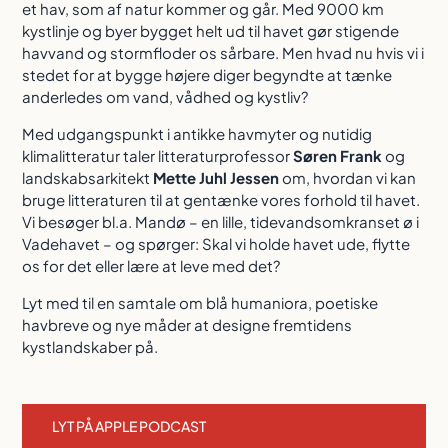
et hav, som af natur kommer og går. Med 9000 km
kystlinje og byer bygget helt ud til havet gør stigende
havvand og stormfloder os sårbare. Men hvad nu hvis vi i
stedet for at bygge højere diger begyndte at tænke
anderledes om vand, vådhed og kystliv?
Med udgangspunkt i antikke havmyter og nutidig
klimalitteratur taler litteraturprofessor
Søren Frank
og
landskabsarkitekt
Mette Juhl Jessen
om, hvordan vi kan
bruge litteraturen til at gentænke vores forhold til havet.
Vi besøger bl.a. Mandø – en lille, tidevandsomkranset ø i
Vadehavet – og spørger: Skal vi holde havet ude, flytte
os for det eller lære at leve med det?
Lyt med til en samtale om blå humaniora, poetiske
havbreve og nye måder at designe fremtidens
kystlandskaber på.
LYT PÅ APPLE PODCAST