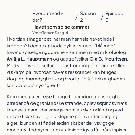
Hvordan ved vi
Sæson
Episode
/
/
det?
2
3
Havet som spisekammer
Vært: Torben Sangild
Hvordan smager det, når man har hele havet inde i
kroppen? I denne episode dykker vi ned i “blå mad” –
havets spiselige rigdomme – sammen med mikrobiolog
Aviâja L. Hauptmann
og gastrofysiker
Ole G. Mouritsen
.
Med videnskab, kultur og gastronomi på menuen stiller
vi skarpt på, hvordan havets ressourcer kan bruges
klogt og bæredygtigt – og hvorfor “blåt” i virkeligheden
kan være det nye “grønt”.
Kom med på en rejse tilbage til barndommens kogte
ørreder på de grønlandske strande, oplev søpindsvinets
intense umami, der smager som en dyb indånding ved
det arktiske hav, og bliv klogere på, hvordan tang og
alger i bunden af fødekæden skaber de livsvigtige
omega 3-fedtsyrer, som vi almindeligvis får, når vi spiser