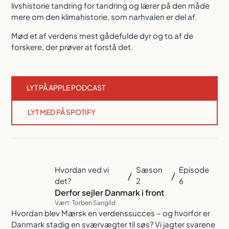
livshistorie tandring for tandring og lærer på den måde
mere om den klimahistorie, som narhvalen er del af.
Mød et af verdens mest gådefulde dyr og to af de
forskere, der prøver at forstå det.
LYT PÅ APPLE PODCAST
LYT MED PÅ SPOTIFY
Hvordan ved vi
Sæson
Episode
/
/
det?
2
6
Derfor sejler Danmark i front
Vært: Torben Sangild
Hvordan blev Mærsk en verdenssucces – og hvorfor er
Danmark stadig en sværvægter til søs? Vi jagter svarene