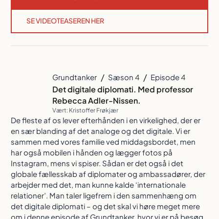
SE VIDEOTEASEREN HER
/
/
Grundtanker
Sæson 4
Episode 4
Det digitale diplomati. Med professor
Rebecca Adler-Nissen.
Vært: Kristoffer Frøkjær
De fleste af os lever efterhånden i en virkelighed, der er
en sær blanding af det analoge og det digitale. Vi er
sammen med vores familie ved middagsbordet, men
har også mobilen i hånden og lægger fotos på
Instagram, mens vi spiser. Sådan er det også i det
ANVEND FILTRE
RYD (
0
)
globale fællesskab af diplomater og ambassadører, der
arbejder med det, man kunne kalde ‘internationale
relationer’. Man taler ligefrem i den sammenhæng om
det digitale diplomati – og det skal vi høre meget mere
om i denne episode af Grundtanker, hvor vi er på besøg