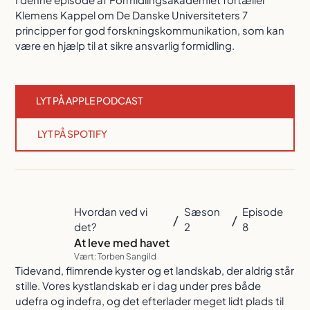
Klemens Kappel om De Danske Universiteters 7
principper for god forskningskommunikation, som kan
være en hjælp til at sikre ansvarlig formidling.
LYT PÅ APPLE PODCAST
LYT PÅ SPOTIFY
Hvordan ved vi
Sæson
Episode
/
/
det?
2
8
At leve med havet
Vært: Torben Sangild
Tidevand, flimrende kyster og et landskab, der aldrig står
stille. Vores kystlandskab er i dag under pres både
udefra og indefra, og det efterlader meget lidt plads til