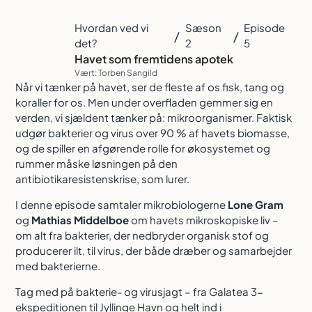
Hvordan ved vi
Sæson
Episode
/
/
det?
2
5
Havet som fremtidens apotek
Vært: Torben Sangild
Når vi tænker på havet, ser de fleste af os fisk, tang og
koraller for os. Men under overfladen gemmer sig en
verden, vi sjældent tænker på: mikroorganismer. Faktisk
udgør bakterier og virus over 90 % af havets biomasse,
og de spiller en afgørende rolle for økosystemet og
rummer måske løsningen på den
antibiotikaresistenskrise, som lurer.
I denne episode samtaler mikrobiologerne
Lone Gram
og
Mathias Middelboe
om havets mikroskopiske liv –
om alt fra bakterier, der nedbryder organisk stof og
producerer ilt, til virus, der både dræber og samarbejder
med bakterierne.
Tag med på bakterie- og virusjagt – fra Galatea 3-
ekspeditionen til Jyllinge Havn og helt ind i