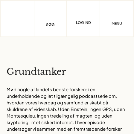
Skip
to
content
LOG IND
MENU
SØG
Grundtanker
Mød nogle af landets bedste forskere i en
underholdende og let tilgængelig podcastserie om,
hvordan vores hverdag og samfund er skabt på
skuldrene af videnskab. Uden Einstein, ingen GPS, uden
Montesquieu, ingen tredeling af magten, og uden
kryptering, intet sikkert internet. I hver episode
undersøger vi sammen med en fremtrædende forsker