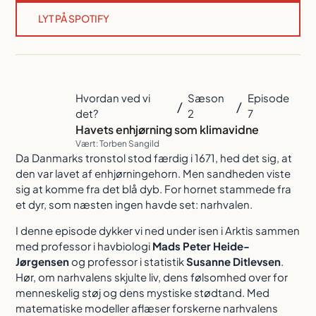
LYT PÅ SPOTIFY
Hvordan ved vi
Sæson
Episode
/
/
det?
2
7
Havets enhjørning som klimavidne
Vært: Torben Sangild
Da Danmarks tronstol stod færdig i 1671, hed det sig, at
den var lavet af enhjørningehorn. Men sandheden viste
sig at komme fra det blå dyb. For hornet stammede fra
et dyr, som næsten ingen havde set: narhvalen.
I denne episode dykker vi ned under isen i Arktis sammen
med professor i havbiologi
Mads Peter Heide-
Jørgensen
og professor i statistik
Susanne Ditlevsen
.
Hør, om narhvalens skjulte liv, dens følsomhed over for
menneskelig støj og dens mystiske stødtand. Med
matematiske modeller aflæser forskerne narhvalens