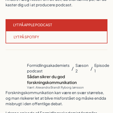
kaster dig ud i at producere podcast.
LYT PÅ APPLE PODCAST
LYT PÅ SPOTIFY
Formidlingsakademiets
Sæson
Episode
/
/
podcast
2
1
Sådan sikrer du god
forskningskommunikation
Vært: Alexandra Brandt Ryborg Jønsson
Forskningskommunikation kan være en svær størrelse,
og man risikerer let at blive misforstået og måske endda
misbrugt i den offentlige debat.
I denne episode af Formidlingsakademiet fortæller