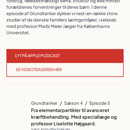
forbrug, følelsesmæssigt klima, struktur og ikke mindst
forældrenes forventninger til deres børn. I denne
episode af Grundtanker dykker vi ned i en række store
studier af de danske familiers læringsmiljøer, i selskab
med professor Mads Meier Jæger fra Københavns
Universitet.
LYT PÅ APPLE PODCAST
SE VIDEOTEASEREN HER
/
/
Grundtanker
Sæson 4
Episode 5
Fra elementarpartikler til avanceret
kræftbehandling. Med speciallæge og
professor Liselotte Højgaard.
Vært: Kristoffer Frøkjær