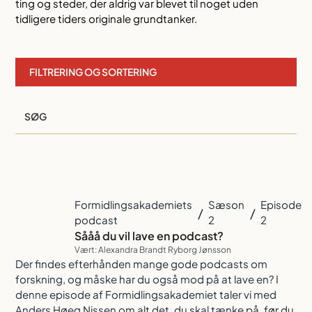
ting og steder, der aldrig var blevet til noget uden
tidligere tiders originale grundtanker.
FILTRERING OG SORTERING
Formidlingsakademiets
Sæson
Episode
/
/
podcast
2
2
Sååå du vil lave en podcast?
Vært: Alexandra Brandt Ryborg Jønsson
Der findes efterhånden mange gode podcasts om
forskning, og måske har du også mod på at lave en? I
denne episode af Formidlingsakademiet taler vi med
Anders Høeg Nissen om alt det, du skal tænke på, før du