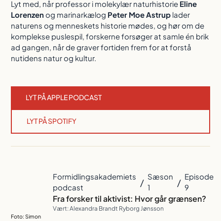
Lyt med, når professor i molekylær naturhistorie
Eline
Lorenzen
og marinarkælog
Peter Moe Astrup
lader
naturens og menneskets historie mødes, og hør om de
komplekse puslespil, forskerne forsøger at samle én brik
ad gangen, når de graver fortiden frem for at forstå
nutidens natur og kultur.
LYT PÅ APPLE PODCAST
LYT PÅ SPOTIFY
Formidlingsakademiets
Sæson
Episode
/
/
podcast
1
9
Fra forsker til aktivist: Hvor går grænsen?
Vært: Alexandra Brandt Ryborg Jønsson
Foto: Simon