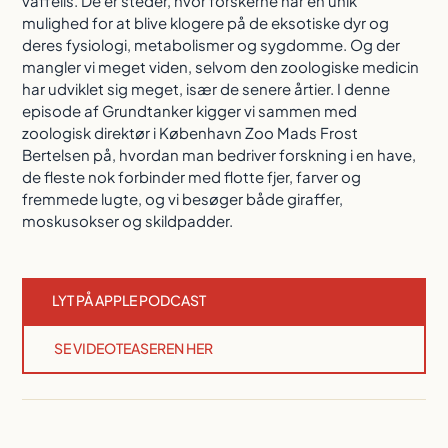
vaffelis. De er steder, hvor forskerne har en unik
mulighed for at blive klogere på de eksotiske dyr og
deres fysiologi, metabolismer og sygdomme. Og der
mangler vi meget viden, selvom den zoologiske medicin
har udviklet sig meget, især de senere årtier. I denne
episode af Grundtanker kigger vi sammen med
zoologisk direktør i København Zoo Mads Frost
Bertelsen på, hvordan man bedriver forskning i en have,
de fleste nok forbinder med flotte fjer, farver og
fremmede lugte, og vi besøger både giraffer,
moskusokser og skildpadder.
LYT PÅ APPLE PODCAST
SE VIDEOTEASEREN HER