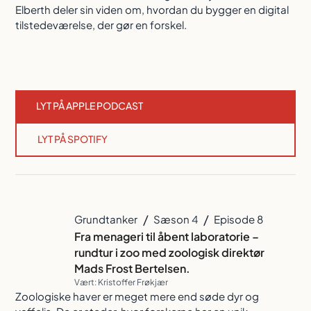
Elberth deler sin viden om, hvordan du bygger en digital
tilstedeværelse, der gør en forskel.
LYT PÅ APPLE PODCAST
LYT PÅ SPOTIFY
/
/
Grundtanker
Sæson 4
Episode 8
Fra menageri til åbent laboratorie –
rundtur i zoo med zoologisk direktør
Mads Frost Bertelsen.
Vært: Kristoffer Frøkjær
Zoologiske haver er meget mere end søde dyr og