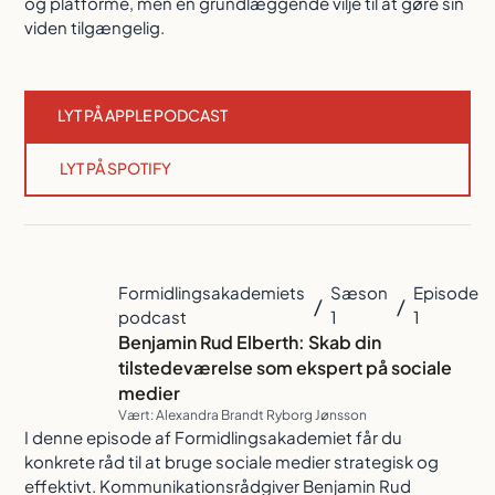
og platforme, men en grundlæggende vilje til at gøre sin
viden tilgængelig.
LYT PÅ APPLE PODCAST
LYT PÅ SPOTIFY
Formidlingsakademiets
Sæson
Episode
/
/
podcast
1
1
Benjamin Rud Elberth: Skab din
tilstedeværelse som ekspert på sociale
medier
Vært: Alexandra Brandt Ryborg Jønsson
I denne episode af Formidlingsakademiet får du
konkrete råd til at bruge sociale medier strategisk og
effektivt. Kommunikationsrådgiver Benjamin Rud