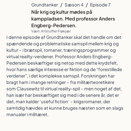
/
/
Grundtanker
Sæson 4
Episode 7
Når krig og kultur mødes på
kamppladsen. Med professor Anders
Engberg-Pedersen.
Vært: Kristoffer Frøkjær
I denne episode af Grundtanker skal det handle om det
spændende og problematiske samspil mellem krig og
kultur – i brætspil, romaner, træningsprogrammer og
virtual reality-verdener. Professor Anders Engberg-
Pedersen beskæftiger sig netop med dette krydsfelt,
hvor hans særlige interesse er fiktion og de “forestillede
verdener”, i det komplekse samspil. Forskningen har
bragt ham i mange retninger – fra militærteoretikere
som Clausewitz til virtual reality-spil – men noget af det,
han især har beskæftiget sig med i de senere år, det er
det, man kalder ‘useful fiction’ – krigsromaner, der
samtidig hævdes at kunne bruges næsten som en slags
manualer i militæret.