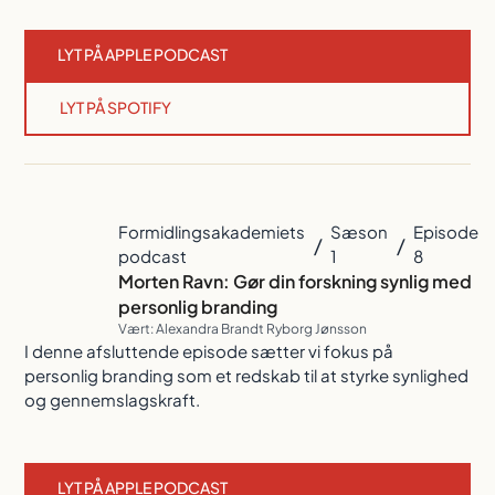
LYT PÅ APPLE PODCAST
LYT PÅ SPOTIFY
Formidlingsakademiets
Sæson
Episode
/
/
podcast
1
8
Morten Ravn: Gør din forskning synlig med
personlig branding
Vært: Alexandra Brandt Ryborg Jønsson
I denne afsluttende episode sætter vi fokus på
personlig branding som et redskab til at styrke synlighed
og gennemslagskraft.
LYT PÅ APPLE PODCAST