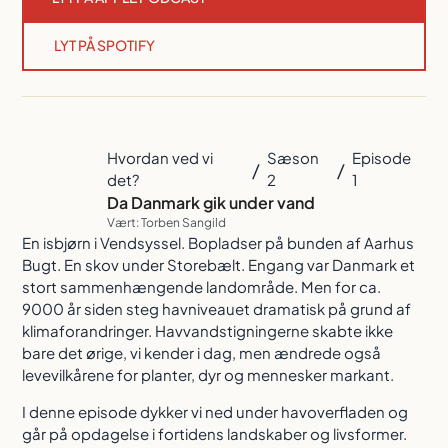
LYT PÅ SPOTIFY
Hvordan ved vi
Sæson
Episode
/
/
det?
2
1
Da Danmark gik under vand
Vært: Torben Sangild
En isbjørn i Vendsyssel. Bopladser på bunden af Aarhus
Bugt. En skov under Storebælt. Engang var Danmark et
stort sammenhængende landområde. Men for ca.
9000 år siden steg havniveauet dramatisk på grund af
klimaforandringer. Havvandstigningerne skabte ikke
bare det ørige, vi kender i dag, men ændrede også
levevilkårene for planter, dyr og mennesker markant.
I denne episode dykker vi ned under havoverfladen og
går på opdagelse i fortidens landskaber og livsformer.