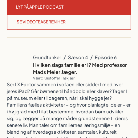
LYT PÅ APPLE PODCAST
SE VIDEOTEASEREN HER
/
/
Grundtanker
Sæson 4
Episode 6
Hvilken slags familie er I? Med professor
Mads Meier Jæger.
Vært: Kristoffer Frøkjær
Ser I X Factor sammen i sofaen eller sidder I med hver
jeres iPad? Går børnene til håndbold eller klaver? Tager I
på museum eller til bageren, når I skal hygge jer?
Familiens fælles aktiviteter – og hvor planlagte, de er – er
i høj grad med til at bestemme, hvordan børn udvikler
sig, og lægger på mange måder grundstenene til deres
senere liv. Man taler om familiernes læringsmiljø – en
blanding af hverdagsaktiviteter, samtaler, kulturelt