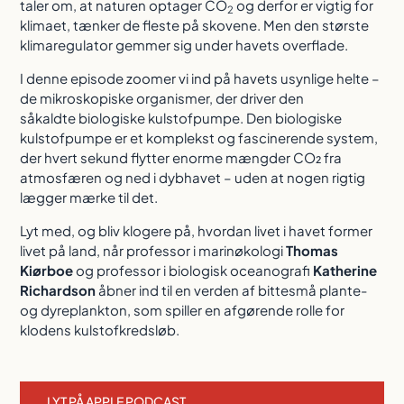
taler om, at naturen optager CO
og derfor er vigtig for
2
klimaet, tænker de fleste på skovene. Men den største
klimaregulator gemmer sig under havets overflade.
I denne episode zoomer vi ind på havets usynlige helte –
de mikroskopiske organismer, der driver den
såkaldte biologiske kulstofpumpe. Den biologiske
kulstofpumpe er et komplekst og fascinerende system,
der hvert sekund flytter enorme mængder CO₂ fra
atmosfæren og ned i dybhavet – uden at nogen rigtig
lægger mærke til det.
Lyt med, og bliv klogere på, hvordan livet i havet former
livet på land, når professor i marinøkologi
Thomas
Kiørboe
og professor i biologisk oceanografi
Katherine
Richardson
åbner ind til en verden af bittesmå plante-
og dyreplankton, som spiller en afgørende rolle for
klodens kulstofkredsløb.
LYT PÅ APPLE PODCAST