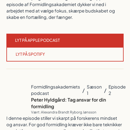
episode af Formidlingsakademiet dykker vi ned i
arbejdet med at vælge fokus, skærpe budskabet og
skabe en fortælling, der fænger.
LYT PÅ APPLE PODCAST
LYT PÅ SPOTIFY
Formidlingsakademiets
Sæson
Episode
/
/
podcast
1
2
Peter Hyldgård: Tag ansvar for din
formidling
Vært: Alexandra Brandt Ryborg Jønsson
I denne episode stiller vi skarpt på forskerens mindset
og ansvar. For god formidling kræver ikke bare teknikker