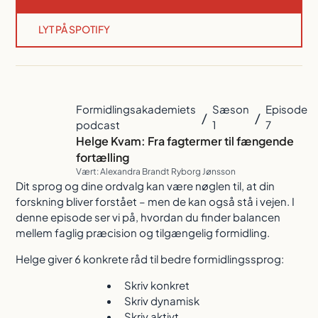
LYT PÅ SPOTIFY
Formidlingsakademiets
Sæson
Episode
/
/
podcast
1
7
Helge Kvam: Fra fagtermer til fængende
fortælling
Vært: Alexandra Brandt Ryborg Jønsson
Dit sprog og dine ordvalg kan være nøglen til, at din
forskning bliver forstået – men de kan også stå i vejen. I
denne episode ser vi på, hvordan du finder balancen
mellem faglig præcision og tilgængelig formidling.
Helge giver 6 konkrete råd til bedre formidlingssprog:
Skriv konkret
Skriv dynamisk
Skriv aktivt