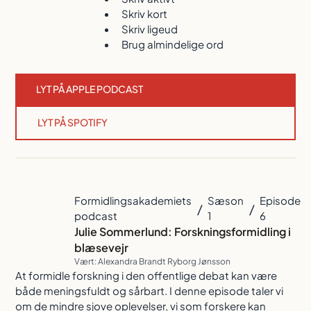
Skriv kort
Skriv ligeud
Brug almindelige ord
LYT PÅ APPLE PODCAST
LYT PÅ SPOTIFY
Formidlingsakademiets
Sæson
Episode
/
/
podcast
1
6
Julie Sommerlund: Forskningsformidling i
blæsevejr
Vært: Alexandra Brandt Ryborg Jønsson
At formidle forskning i den offentlige debat kan være
både meningsfuldt og sårbart. I denne episode taler vi
om de mindre sjove oplevelser, vi som forskere kan