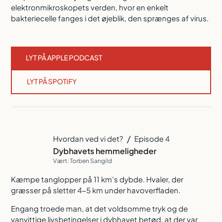
elektronmikroskopets verden, hvor en enkelt
bakteriecelle fanges i det øjeblik, den sprænges af virus.
LYT PÅ APPLE PODCAST
LYT PÅ SPOTIFY
/
Hvordan ved vi det?
Episode 4
Dybhavets hemmeligheder
Vært: Torben Sangild
Kæmpe tanglopper på 11 km’s dybde. Hvaler, der
græsser på sletter 4-5 km under havoverfladen.
Engang troede man, at det voldsomme tryk og de
vanvittige livsbetingelser i dybhavet betød, at der var