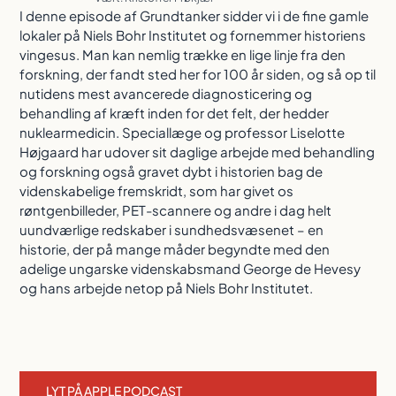
I denne episode af Grundtanker sidder vi i de fine gamle
lokaler på Niels Bohr Institutet og fornemmer historiens
vingesus. Man kan nemlig trække en lige linje fra den
forskning, der fandt sted her for 100 år siden, og så op til
nutidens mest avancerede diagnosticering og
behandling af kræft inden for det felt, der hedder
nuklearmedicin. Speciallæge og professor Liselotte
Højgaard har udover sit daglige arbejde med behandling
og forskning også gravet dybt i historien bag de
videnskabelige fremskridt, som har givet os
røntgenbilleder, PET-scannere og andre i dag helt
uundværlige redskaber i sundhedsvæsenet – en
historie, der på mange måder begyndte med den
adelige ungarske videnskabsmand George de Hevesy
og hans arbejde netop på Niels Bohr Institutet.
LYT PÅ APPLE PODCAST