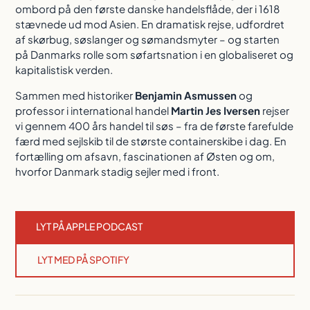
ombord på den første danske handelsflåde, der i 1618
stævnede ud mod Asien. En dramatisk rejse, udfordret
af skørbug, søslanger og sømandsmyter – og starten
på Danmarks rolle som søfartsnation i en globaliseret og
kapitalistisk verden.
Sammen med historiker
Benjamin Asmussen
og
professor i international handel
Martin Jes Iversen
rejser
vi gennem 400 års handel til søs – fra de første farefulde
færd med sejlskib til de største containerskibe i dag. En
fortælling om afsavn, fascinationen af Østen og om,
hvorfor Danmark stadig sejler med i front.
LYT PÅ APPLE PODCAST
LYT MED PÅ SPOTIFY