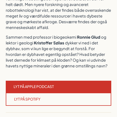
helt dødt. Men nyere forskning og avanceret
robotteknologi har vist, at der findes både overraskende
meget liv og værdifulde ressourcer i havets dybeste
grave og mørkeste afkroge. Desværre findes der også
menneskeskabt affald.
Sammen med professor i biogeokemi
Ronnie Glud
og
lektor i geologi
Kristoffer Szilas
dykker vi ned i det
dybhav, som vi kun lige er begyndt at forstå. For
hvordan er dybhavet egentlig opstået? Hvad betyder
livet dernede for klimaet på kloden? Og kan vi udvinde
havets nyttige mineraler i den grønne omstillings navn?
LYT PÅ APPLE PODCAST
LYT PÅ SPOTIFY