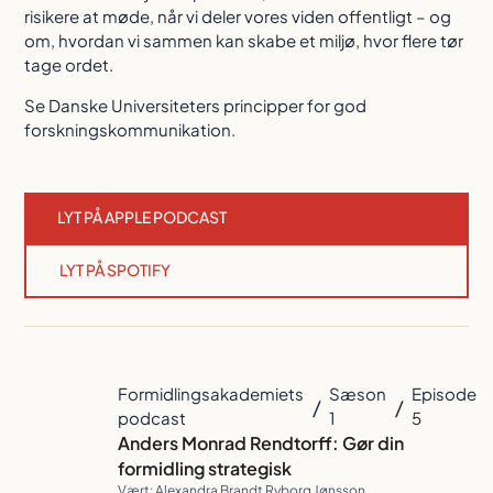
risikere at møde, når vi deler vores viden offentligt – og
om, hvordan vi sammen kan skabe et miljø, hvor flere tør
tage ordet.
Se Danske Universiteters principper for god
forskningskommunikation.
LYT PÅ APPLE PODCAST
LYT PÅ SPOTIFY
Formidlingsakademiets
Sæson
Episode
/
/
podcast
1
5
Anders Monrad Rendtorff: Gør din
formidling strategisk
Vært: Alexandra Brandt Ryborg Jønsson