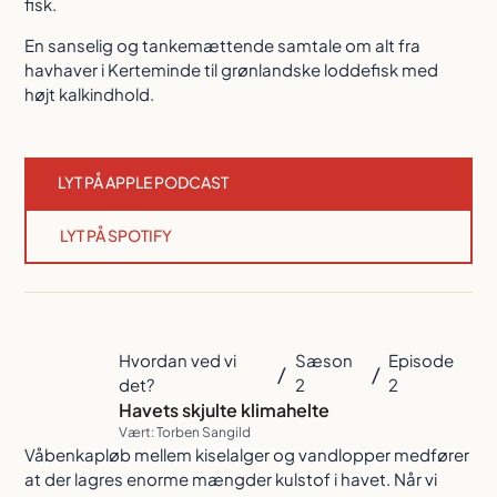
fisk.
En sanselig og tankemættende samtale om alt fra
havhaver i Kerteminde til grønlandske loddefisk med
højt kalkindhold.
LYT PÅ APPLE PODCAST
LYT PÅ SPOTIFY
Hvordan ved vi
Sæson
Episode
/
/
det?
2
2
Havets skjulte klimahelte
Vært: Torben Sangild
Våbenkapløb mellem kiselalger og vandlopper medfører
at der lagres enorme mængder kulstof i havet. Når vi