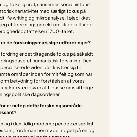
r og folkelig uro), sansernes socialhistorie
storisk narrativitet med særligt fokus på
dt life writing og mikroanalyse. I øjeblikket
 jeg et forskningsprojekt om klagekultur og
rdighedsopfattelser i 1700-tallet.
 er de forskningsmæssige udfordringer?
fordring er det tiltagende fokus på såkaldt
dringsbaseret humanistisk forskning. Den
specialiserede viden, der knytter sig til
mte områder inden for mit felt og som har
orm betydning for forståelsen af vores
rarv, kan være svær at tilpasse omskiftelige
ningspolitiske dagsordener.
for er netop dette forskningsområde
ressant?
ning i den tidlig moderne periode er særligt
essant, fordi man her møder noget på en og
e tid meget velkendt og meget