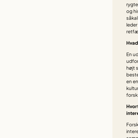
rygte
og hi
såkal
leder
retfæ
Hvad
En ud
udfor
højt 
beste
en en
kultu
forsk
Hvor
inte
Forsk
inter
samm