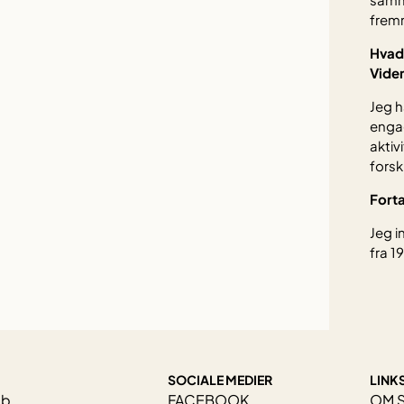
frem
Hvad 
Vide
Jeg h
engag
aktiv
forsk
Fort
Jeg i
fra 1
SOCIALE MEDIER
LINK
ab
FACEBOOK
OM 