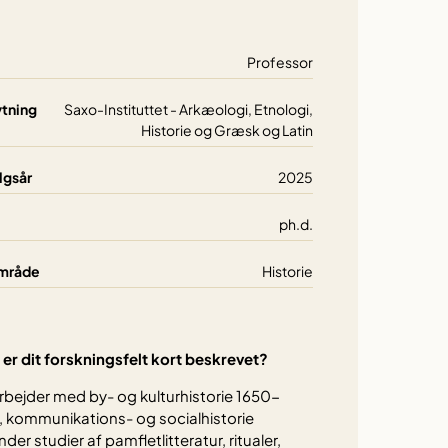
Professor
ytning
Saxo-Instituttet - Arkæologi, Etnologi,
Historie og Græsk og Latin
lgsår
2025
ph.d.
mråde
Historie
er dit forskningsfelt kort beskrevet?
rbejder med by- og kulturhistorie 1650-
 kommunikations- og socialhistorie
nder studier af pamfletlitteratur, ritualer,