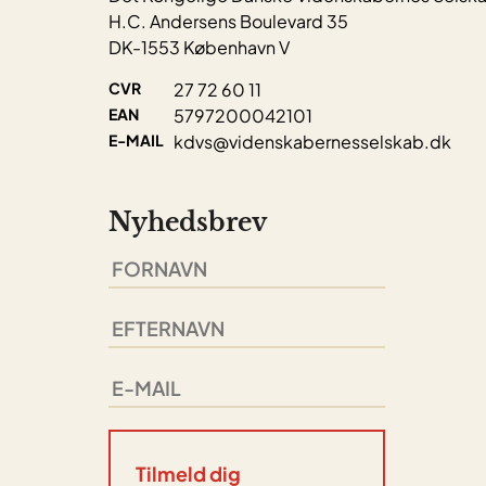
H.C. Andersens Boulevard 35
DK-1553 København V
CVR
27 72 60 11
EAN
5797200042101
E-MAIL
kdvs@videnskabernesselskab.dk
Nyhedsbrev