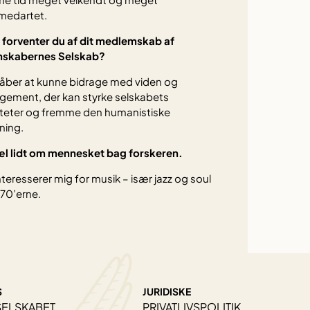
medartet.
forventer du af dit medlemskab af
nskabernes Selskab?
åber at kunne bidrage med viden og
ement, der kan styrke selskabets
iteter og fremme den humanistiske
ning.
æl lidt om mennesket bag forskeren.
nteresserer mig for musik – især jazz og soul
970’erne.
S
JURIDISKE
SELSKABET
PRIVATLIVSPOLITIK