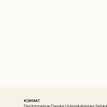
KONTAKT
Det Kongelige Danske Videnskabernes Selsk