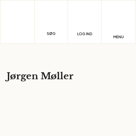
Skip
to
content
SØG
LOG IND
MENU
Jørgen Møller