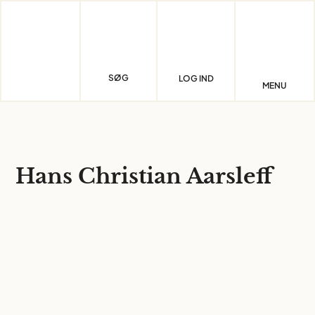
Skip
to
content
SØG
LOG IND
MENU
Hans Christian Aarsleff