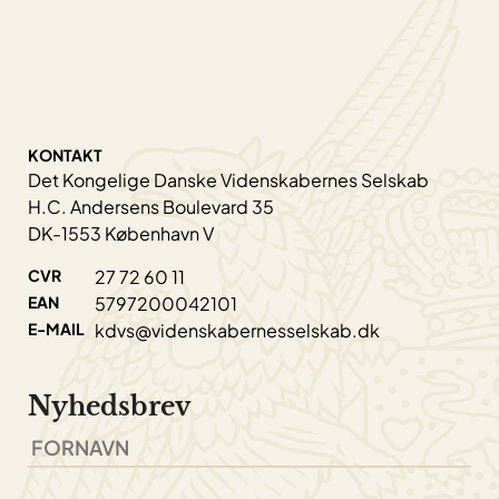
KONTAKT
Det Kongelige Danske Videnskabernes Selskab
H.C. Andersens Boulevard 35
DK-1553 København V
CVR
27 72 60 11
EAN
5797200042101
E-MAIL
kdvs@videnskabernesselskab.dk
Nyhedsbrev