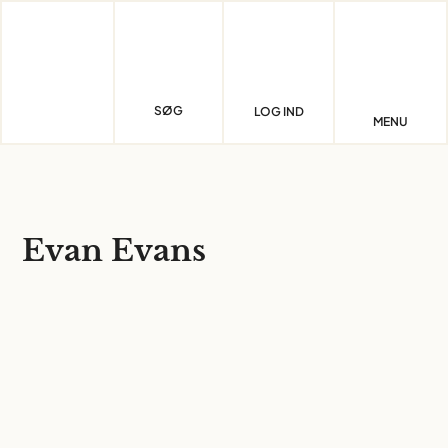
Skip
to
content
SØG
LOG IND
MENU
Evan Evans