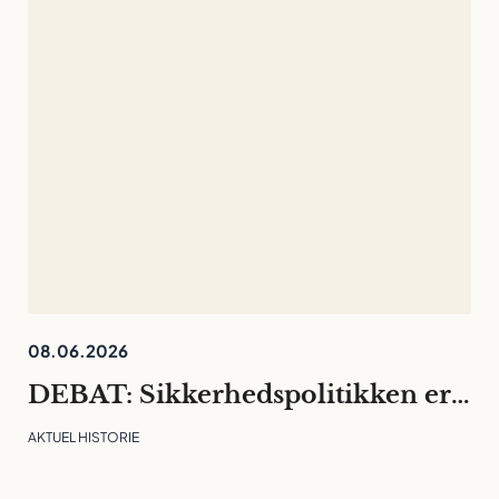
08.06.2026
DEBAT: Sikkerhedspolitikken er rykket ind på universiteterne. Det må ikke kvæle den fri og langsigtede forskning
AKTUEL HISTORIE