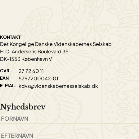
KONTAKT
Det Kongelige Danske Videnskabernes Selskab
H.C. Andersens Boulevard 35
DK-1553 København V
CVR
27 72 60 11
EAN
5797200042101
E-MAIL
kdvs@videnskabernesselskab.dk
Nyhedsbrev