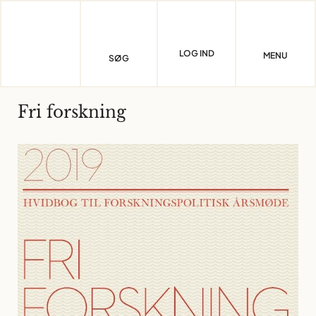
Skip
to
content
LOG IND
MENU
SØG
Fri forskning