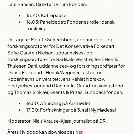
Lars Hansen, Direktør i Villum Fonden.
15. 40: Kaffepause
16.05: Paneldebat:
Fondenes rolle i dansk
forskning
Deltagere: Merete Scheelsbeck, uddannelses- og
forskningsordfører for Det Konservative Folkeparti;
Sofie Carsten Nielsen, uddannelses- og
forskningsordfører for Radikale Venstre; Jens Henrik
Thulesen Dahl, uddannelses- og forskningsordfører for
Dansk Folkeparti; Henrik Wegener, rektor for
Københavns Universitet; Jens Kehlet Nørskov,
bestyrelsesformand i Danmarks Grundforskningsfond
og Thomas Sinkjær, Grants & Prizes, Lundbeckfonden.
16.50: Afrunding på Årsmødet
17.00: Forfriskninger på 3. sal i Ny Mødesal
Moderator: Niels Krause-Kjær, journalist på DR.
Årets Hvidbog kan downloades
her
.