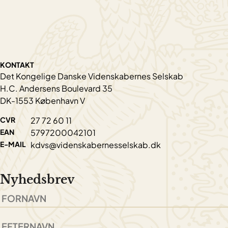
KONTAKT
Det Kongelige Danske Videnskabernes Selskab
H.C. Andersens Boulevard 35
DK-1553 København V
CVR
27 72 60 11
EAN
5797200042101
E-MAIL
kdvs@videnskabernesselskab.dk
Nyhedsbrev