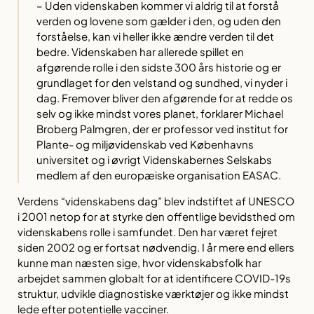
– Uden videnskaben kommer vi aldrig til at forstå
verden og lovene som gælder i den, og uden den
forståelse, kan vi heller ikke ændre verden til det
bedre. Videnskaben har allerede spillet en
afgørende rolle i den sidste 300 års historie og er
grundlaget for den velstand og sundhed, vi nyder i
dag. Fremover bliver den afgørende for at redde os
selv og ikke mindst vores planet, forklarer Michael
Broberg Palmgren, der er professor ved institut for
Plante- og miljøvidenskab ved Københavns
universitet og i øvrigt Videnskabernes Selskabs
medlem af den europæiske organisation EASAC.
Verdens “videnskabens dag” blev indstiftet af UNESCO
i 2001 netop for at styrke den offentlige bevidsthed om
videnskabens rolle i samfundet. Den har været fejret
siden 2002 og er fortsat nødvendig. I år mere end ellers
kunne man næsten sige, hvor videnskabsfolk har
arbejdet sammen globalt for at identificere COVID-19s
struktur, udvikle diagnostiske værktøjer og ikke mindst
lede efter potentielle vacciner.