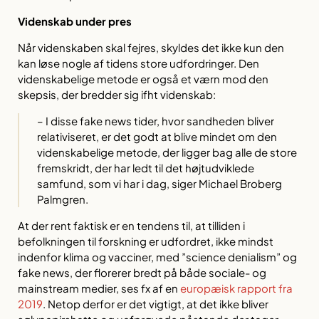
Videnskab under pres
Når videnskaben skal fejres, skyldes det ikke kun den
kan løse nogle af tidens store udfordringer. Den
videnskabelige metode er også et værn mod den
skepsis, der bredder sig ifht videnskab:
– I disse fake news tider, hvor sandheden bliver
relativiseret, er det godt at blive mindet om den
videnskabelige metode, der ligger bag alle de store
fremskridt, der har ledt til det højtudviklede
samfund, som vi har i dag, siger Michael Broberg
Palmgren.
At der rent faktisk er en tendens til, at tilliden i
befolkningen til forskning er udfordret, ikke mindst
indenfor klima og vacciner, med ”science denialism” og
fake news, der florerer bredt på både sociale- og
mainstream medier, ses fx af en
europæisk rapport fra
2019
. Netop derfor er det vigtigt, at det ikke bliver