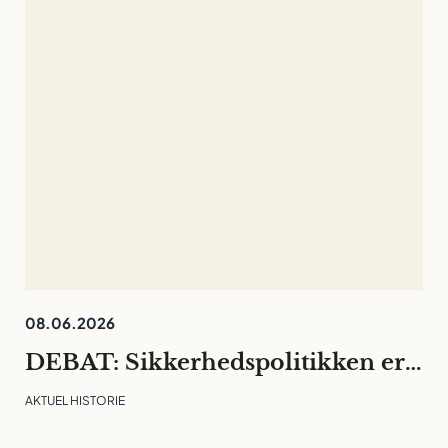
08.06.2026
DEBAT: Sikkerhedspolitikken er rykket ind på universiteterne. Det må ikke kvæle den fri og langsigtede forskning
AKTUEL HISTORIE