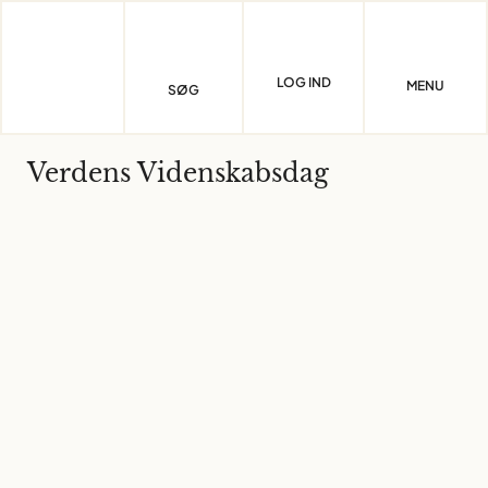
Skip
to
content
LOG IND
MENU
SØG
Verdens Videnskabsdag