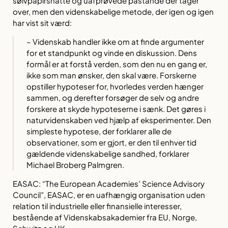
sølvpapirshatte og uafprøvede påstande der tager
over, men den videnskabelige metode, der igen og igen
har vist sit værd:
– Videnskab handler ikke om at finde argumenter
for et standpunkt og vinde en diskussion. Dens
formål er at forstå verden, som den nu en gang er,
ikke som man ønsker, den skal være. Forskerne
opstiller hypoteser for, hvorledes verden hænger
sammen, og derefter forsøger de selv og andre
forskere at skyde hypoteserne i sænk. Det gøres i
naturvidenskaben ved hjælp af eksperimenter. Den
simpleste hypotese, der forklarer alle de
observationer, som er gjort, er den til enhver tid
gældende videnskabelige sandhed, forklarer
Michael Broberg Palmgren.
EASAC: “The European Academies’ Science Advisory
Council”, EASAC, er en uafhængig organisation uden
relation til industrielle eller finansielle interesser,
bestående af Videnskabsakademier fra EU, Norge,