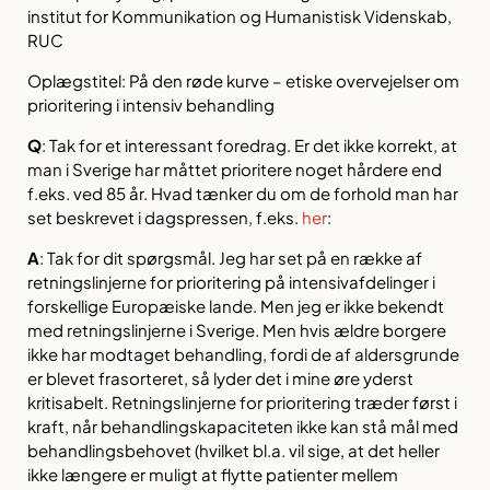
institut for Kommunikation og Humanistisk Videnskab,
RUC
Oplægstitel: På den røde kurve – etiske overvejelser om
prioritering i intensiv behandling
Q
:
Tak for et interessant foredrag. Er det ikke korrekt, at
man i Sverige har måttet prioritere noget hårdere end
f.eks. ved 85 år. Hvad tænker du om de forhold man har
set beskrevet i dagspressen, f.eks.
her
:
A
:
Tak for dit spørgsmål. Jeg har set på en række af
retningslinjerne for prioritering på intensivafdelinger i
forskellige Europæiske lande. Men jeg er ikke bekendt
med retningslinjerne i Sverige. Men hvis ældre borgere
ikke har modtaget behandling, fordi de af aldersgrunde
er blevet frasorteret, så lyder det i mine øre yderst
kritisabelt. Retningslinjerne for prioritering træder først i
kraft, når behandlingskapaciteten ikke kan stå mål med
behandlingsbehovet (hvilket bl.a. vil sige, at det heller
ikke længere er muligt at flytte patienter mellem