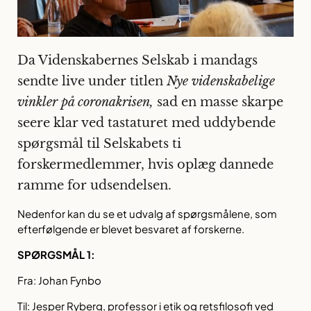
Da Videnskabernes Selskab i mandags
sendte live under titlen
Nye videnskabelige
vinkler på coronakrisen,
sad en masse skarpe
seere klar ved tastaturet med uddybende
spørgsmål til Selskabets ti
forskermedlemmer, hvis oplæg dannede
ramme for udsendelsen.
Nedenfor kan du se et udvalg af spørgsmålene, som
efterfølgende er blevet besvaret af forskerne.
SPØRGSMÅL 1:
Fra: Johan Fynbo
Til: Jesper Ryberg, professor i etik og retsfilosofi ved