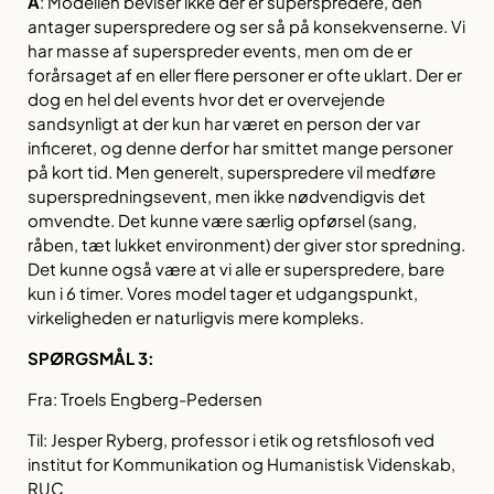
A
:
Modellen beviser ikke der er superspredere, den
antager superspredere og ser så på konsekvenserne. Vi
har masse af superspreder events, men om de er
forårsaget af en eller flere personer er ofte uklart. Der er
dog en hel del events hvor det er overvejende
sandsynligt at der kun har været en person der var
inficeret, og denne derfor har smittet mange personer
på kort tid. Men generelt, superspredere vil medføre
superspredningsevent, men ikke nødvendigvis det
omvendte. Det kunne være særlig opførsel (sang,
råben, tæt lukket environment) der giver stor spredning.
Det kunne også være at vi alle er superspredere, bare
kun i 6 timer. Vores model tager et udgangspunkt,
virkeligheden er naturligvis mere kompleks.
SPØRGSMÅL 3:
Fra: Troels Engberg-Pedersen
Til: Jesper Ryberg, professor i etik og retsfilosofi ved
institut for Kommunikation og Humanistisk Videnskab,
RUC