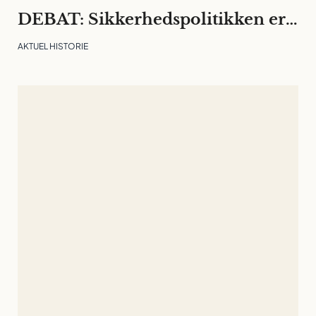
DEBAT: Sikkerhedspolitikken er rykket ind på universiteterne. Det må ikke kvæle den fri og langsigtede forskning
AKTUEL HISTORIE