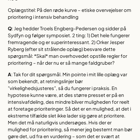
Oplægstitel: På den røde kurve – etiske overvejelser om
prioritering i intensiv behandling
Q
:
Jeg hedder Troels Engberg-Pedersen og sidder på
Sydfyn og følger symposiet. 2 ting: 1) Det hele fungerer
fremragende og er superinteressant. 2) Orker Jesper
Ryberg (efter sit strålende oplæg) besvare dette
spørgsmål: *Skal* man overhovedet opstille regler for
prioritering – når der nu er så mange faldgruber?
A
:
Tak for dit spørgsmål. Min pointe i mit lille oplæg var
som bekendt, at retningslinjer bør
”virkelighedsjusteres”, så du fungerer i praksis. En
hypotese kunne være, at des større presset er på en
intensivafdeling, des mindre bliver muligheden for reelt
at foretage prioriteringer. Så det er en mulighed, at det i
ekstreme tilfælde slet ikke lader sig gøre at prioritere.
Men det må naturligvis undersøges. Hvis der er
mulighed for prioritering, så mener jeg bestemt man bør
gøre det, ud fra en vurdering – som det er svært at