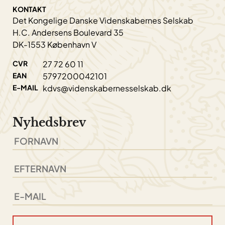
KONTAKT
Det Kongelige Danske Videnskabernes Selskab
H.C. Andersens Boulevard 35
DK-1553 København V
CVR
27 72 60 11
EAN
5797200042101
E-MAIL
kdvs@videnskabernesselskab.dk
Nyhedsbrev