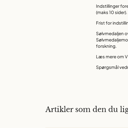
Indstillinger fo
(maks 10 sider).
Frist for indstill
Sølvmedaljen o
Sølvmedaljemodt
forskning.
Læs mere om V
Spørgsmål vedr
Artikler som den du lig