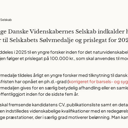
 Selskab
ige Danske Videnskabernes Selskab indkalder
r til Selskabets Sølvmedalje og prislegat for 20
deles i 2025 til en yngre forsker inden for det naturvidenskab
n følger et prislegat på 100.000 kr., som skal anvendes til m
edalje tildeles årligt en yngre forsker med tilknytning til dans
risten har opnået en ph.d.-grad (
korrigeret for barsels- og sy
vmedaljen gives for en særlig betydelig afhandling eller en saml
offentliggjort inden for de sidste fem år.
e skal fremsende kandidatens CV, publikationsliste samt en detal
en indstilledes videnskabelige kvalifikationer med en redegørels
ge præstationer, der i særlig grad motiverer belønning. Man ka