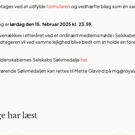
retages ved at udfylde
formularen
og vedhæfte bilag som én sam
ing er
lørdag den 15. februar 2025 kl. 23.59.
verrækkes i efteråret ved et ordinært medlemsmøde i Selskabe
ageren vil ved samme lejlighed blive bedt om at holde en for
idenskabernes Selskabs Sølvmedalje
her
.
ørende Sølvmedaljen kan rettes til Mette Glavind på mg@roya
e har læst