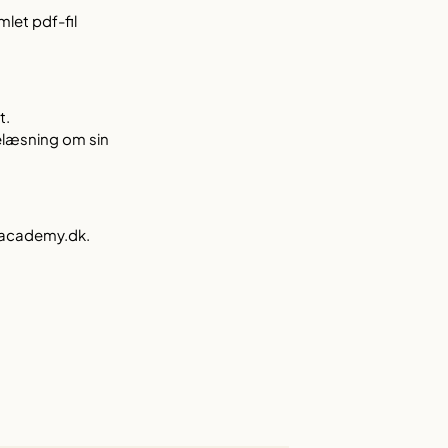
let pdf-fil
t.
elæsning om sin
lacademy.dk.