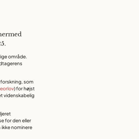
 hermed
25.
elige område.
odtagerens
k forskning, som
georlov
) for højst
et videnskabelig
jeret
e for den eller
n ikke nominere