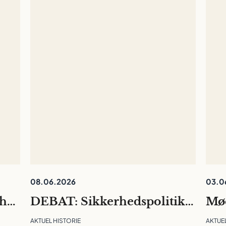
08.06.2026
03.0
Videnskabernes Selskab har optaget 30 nye medlemmer
DEBAT: Sikkerhedspolitikken er rykket ind på universiteterne. Det må ikke kvæle den fri og langsigtede forskning
AKTUEL HISTORIE
AKTUE