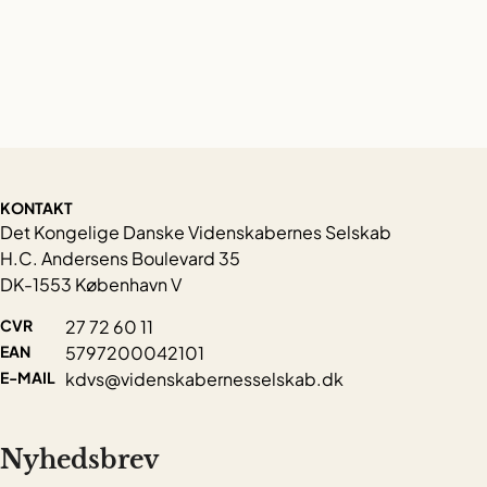
KONTAKT
Det Kongelige Danske Videnskabernes Selskab
H.C. Andersens Boulevard 35
DK-1553 København V
CVR
27 72 60 11
EAN
5797200042101
E-MAIL
kdvs@videnskabernesselskab.dk
Nyhedsbrev