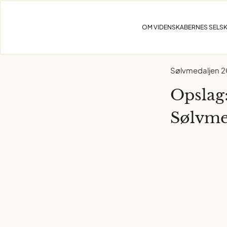
Skip
to
OM VIDENSKABERNES SELS
content
Sølvmedaljen 
Opslag
Sølvme