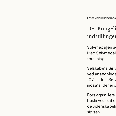
Foto: Videnskabernes
Det Kongel
indstillinge
Sølvmedaljen ud
Med Sølvmedalje
forskning.
Selskabets Sølvm
ved ansøgningsf
10 år siden. Søl
indsats, der er 
Forslagsstiller
beskrivelse af d
de videnskabeli
sig selv.