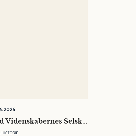
6.2026
Mød Videnskabernes Selskab på Folkemødet
L HISTORIE