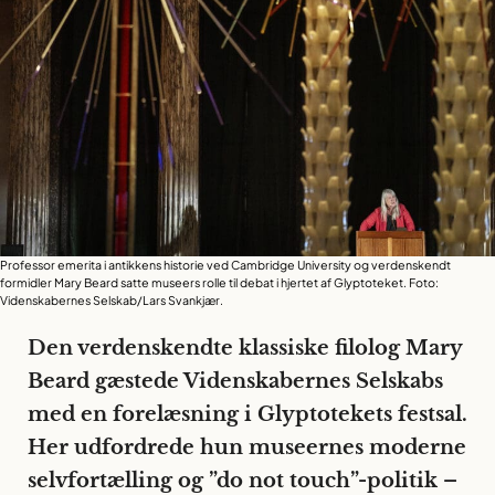
Professor emerita i antikkens historie ved Cambridge University og verdenskendt
formidler Mary Beard satte museers rolle til debat i hjertet af Glyptoteket. Foto:
Videnskabernes Selskab/Lars Svankjær.
Den verdenskendte klassiske filolog Mary
Beard gæstede Videnskabernes Selskabs
med en forelæsning i Glyptotekets festsal.
Her udfordrede hun museernes moderne
selvfortælling og ”do not touch”-politik –