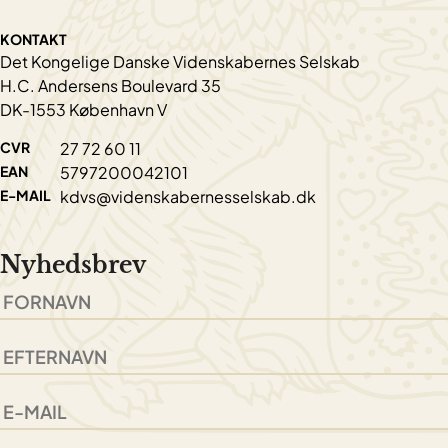
KONTAKT
Det Kongelige Danske Videnskabernes Selskab
H.C. Andersens Boulevard 35
DK-1553 København V
CVR
27 72 60 11
EAN
5797200042101
E-MAIL
kdvs@videnskabernesselskab.dk
Nyhedsbrev