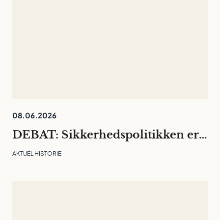
08.06.2026
DEBAT: Sikkerhedspolitikken er rykket ind på universiteterne. Det må ikke kvæle den fri og langsigtede forskning
AKTUEL HISTORIE