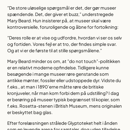
”De store uløselige spørgsmål er det, der gør museer
spændende. Det, der giver et
buzz
,” understregede
Mary Beard. Hun insisterer på, at museer skal være
kontroversielle, foruroligende og åbne for fortolkning:
”Deres rolle er at vise og udfordre, hvordan vi ser os selv
og fortiden. Vores fejl er at tro, der findes simple svar.
Og at vi er de første til at stille spørgsmålene.”
Mary Beard minder os om, at ”do not touch”-politikken
er en relativt moderne opfindelse. Tidligere kunne
besøgende i mange museer røre genstande som
antikke mønter, fossiler eller udstoppede dyr.
Vidste du
f.eks., at man i 1890’erne måtte røre de britiske
kronjuveler, når man kom forbi dem på udstilling?
I dag
er berøring på museer typisk begrænset til kopier, som
f.eks. Rosetta-stenen i British Museum, mens originalen
er beskyttet bag glas.
Efter forelæsningen strålede Glyptoteket helt i ånden
som en levende arena for samtaler, dog uden tilladelse