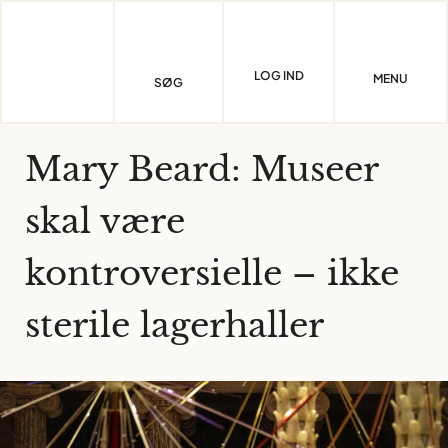
Skip
to
content
LOG IND
MENU
SØG
Mary Beard: Museer
skal være
kontroversielle – ikke
sterile lagerhaller