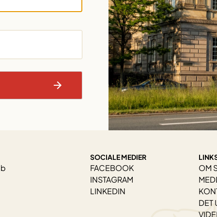
SOCIALE MEDIER
LINK
ab
FACEBOOK
OM 
INSTAGRAM
MED
LINKEDIN
KON
DET 
VID