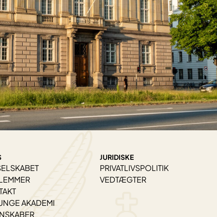
S
JURIDISKE
SELSKABET
PRIVATLIVSPOLITIK
LEMMER
VEDTÆGTER
TAKT
UNGE AKADEMI
ENSKABER