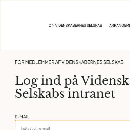
Skip
to
content
OM VIDENSKABERNES SELSKAB
ARRANGEM
FOR MEDLEMMER AF VIDENSKABERNES SELSKAB
Log ind på Videns
Selskabs intranet
E-MAIL