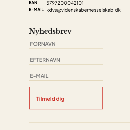
EAN
5797200042101
E-MAIL
kdvs@videnskabernesselskab.dk
Nyhedsbrev