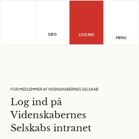
Skip
to
content
SØG
LOG IND
MENU
FOR MEDLEMMER AF VIDENSKABERNES SELSKAB
Log ind på
Videnskabernes
Selskabs intranet