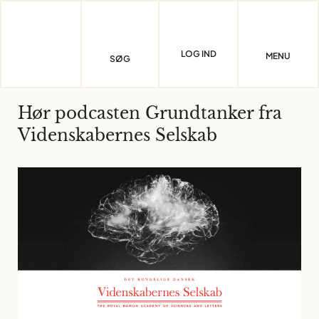
Skip
to
content
LOG IND
MENU
SØG
Hør podcasten Grundtanker fra
Videnskabernes Selskab