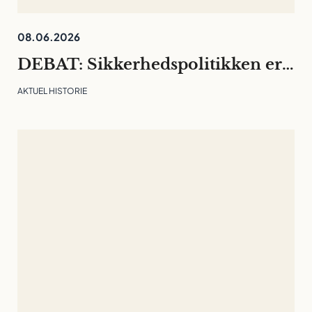
08.06.2026
DEBAT: Sikkerhedspolitikken er rykket ind på universiteterne. Det må ikke kvæle den fri og langsigtede forskning
AKTUEL HISTORIE