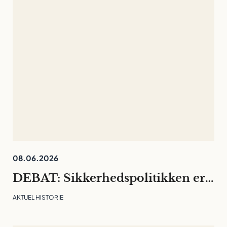
08.06.2026
DEBAT: Sikkerhedspolitikken er rykket ind på universiteterne. Det må ikke kvæle den fri og langsigtede forskning
AKTUEL HISTORIE