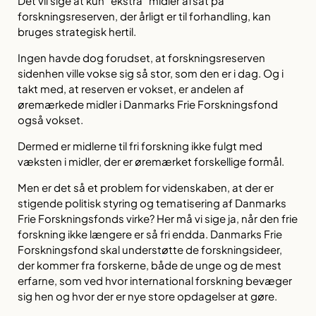
Det vil sige at kun “ekstra” midler afsat på
forskningsreserven, der årligt er til forhandling, kan
bruges strategisk hertil.
Ingen havde dog forudset, at forskningsreserven
sidenhen ville vokse sig så stor, som den er i dag. Og i
takt med, at reserven er vokset, er andelen af
øremærkede midler i Danmarks Frie Forskningsfond
også vokset.
Dermed er midlerne til fri forskning ikke fulgt med
væksten i midler, der er øremærket forskellige formål.
Men er det så et problem for videnskaben, at der er
stigende politisk styring og tematisering af Danmarks
Frie Forskningsfonds virke? Her må vi sige ja, når den frie
forskning ikke længere er så fri endda. Danmarks Frie
Forskningsfond skal understøtte de forskningsideer,
der kommer fra forskerne, både de unge og de mest
erfarne, som ved hvor international forskning bevæger
sig hen og hvor der er nye store opdagelser at gøre.