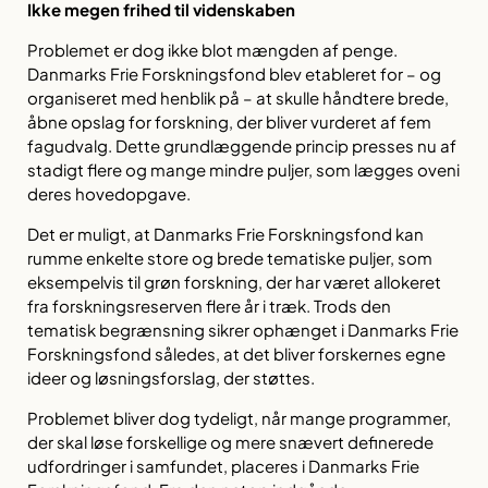
Ikke megen frihed til videnskaben
Problemet er dog ikke blot mængden af penge.
Danmarks Frie Forskningsfond blev etableret for – og
organiseret med henblik på – at skulle håndtere brede,
åbne opslag for forskning, der bliver vurderet af fem
fagudvalg. Dette grundlæggende princip presses nu af
stadigt flere og mange mindre puljer, som lægges oveni
deres hovedopgave.
Det er muligt, at Danmarks Frie Forskningsfond kan
rumme enkelte store og brede tematiske puljer, som
eksempelvis til grøn forskning, der har været allokeret
fra forskningsreserven flere år i træk. Trods den
tematisk begrænsning sikrer ophænget i Danmarks Frie
Forskningsfond således, at det bliver forskernes egne
ideer og løsningsforslag, der støttes.
Problemet bliver dog tydeligt, når mange programmer,
der skal løse forskellige og mere snævert definerede
udfordringer i samfundet, placeres i Danmarks Frie