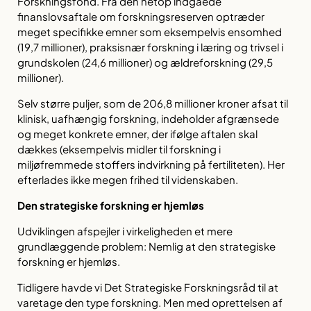
Forskningsfond. Fra den netop indgåede
finanslovsaftale om forskningsreserven optræder
meget specifikke emner som eksempelvis ensomhed
(19,7 millioner), praksisnær forskning i læring og trivsel i
grundskolen (24,6 millioner) og ældreforskning (29,5
millioner).
Selv større puljer, som de 206,8 millioner kroner afsat til
klinisk, uafhængig forskning, indeholder afgrænsede
og meget konkrete emner, der ifølge aftalen skal
dækkes (eksempelvis midler til forskning i
miljøfremmede stoffers indvirkning på fertiliteten). Her
efterlades ikke megen frihed til videnskaben.
Den strategiske forskning er hjemløs
Udviklingen afspejler i virkeligheden et mere
grundlæggende problem: Nemlig at den strategiske
forskning er hjemløs.
Tidligere havde vi Det Strategiske Forskningsråd til at
varetage den type forskning. Men med oprettelsen af