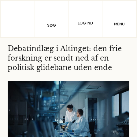
Skip
to
content
LOG IND
MENU
SØG
Debatindlæg i Altinget: den frie
forskning er sendt ned af en
politisk glidebane uden ende