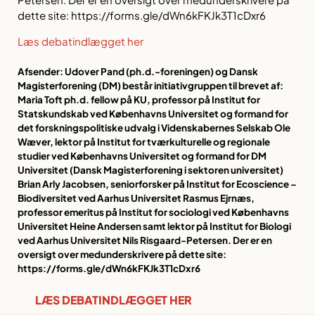
dette site: https://forms.gle/dWn6kFKJk3T1cDxr6
Læs debatindlægget her
Afsender: Udover Pand (ph.d.-foreningen) og Dansk
Magisterforening (DM) består initiativgruppen til brevet af:
Maria Toft ph.d. fellow på KU, professor på Institut for
Statskundskab ved Københavns Universitet og formand for
det forskningspolitiske udvalg i Videnskabernes Selskab Ole
Wæver, lektor på Institut for tværkulturelle og regionale
studier ved Københavns Universitet og formand for DM
Universitet (Dansk Magisterforening i sektoren universitet)
Brian Arly Jacobsen, seniorforsker på Institut for Ecoscience –
Biodiversitet ved Aarhus Universitet Rasmus Ejrnæs,
professor emeritus på Institut for sociologi ved Københavns
Universitet Heine Andersen samt lektor på Institut for Biologi
ved Aarhus Universitet Nils Risgaard-Petersen. Der er en
oversigt over medunderskrivere på dette site:
https://forms.gle/dWn6kFKJk3T1cDxr6
LÆS DEBATINDLÆGGET HER