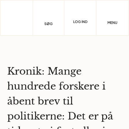
Skip
to
content
LOG IND
MENU
SØG
Kronik: Mange
hundrede forskere i
åbent brev til
politikerne: Det er på