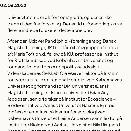
02.06.2022
Universiteterne er alt for topstyrede, og der er ikke
plads til den frie forskning. Det er tid til forandring skriver
flere hundrede forskere i dette åbne brev.
Afsender: Udover Pand (ph.d.-foreningen) og Dansk
Magisterforening (DM) består initiativgruppen til brevet
af: Maria Toft ph.d. fellow på KU, professor på Institut
for Statskundskab ved Københavns Universitet og
formand for det forskningspolitiske udvalg i
Videnskabernes Selskab Ole Wæver, lektor på Institut
for tværkulturelle og regionale studier ved Københavns
Universitet og formand for DM Universitet (Dansk
Magisterforening i sektoren universitet) Brian Arly
Jacobsen, seniorforsker på Institut for Ecoscience –
Biodiversitet ved Aarhus Universitet Rasmus Ejrnæs,
professor emeritus på Institut for sociologi ved
Københavns Universitet Heine Andersen samt lektor på
Institut for Biologi ved Aarhus Universitet Nils Risgaard-
Petersen. Der er en oversigt over medunderskrivere på