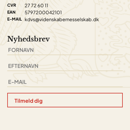
CVR
27 72 60 11
EAN
5797200042101
E-MAIL
kdvs@videnskabernesselskab.dk
Nyhedsbrev