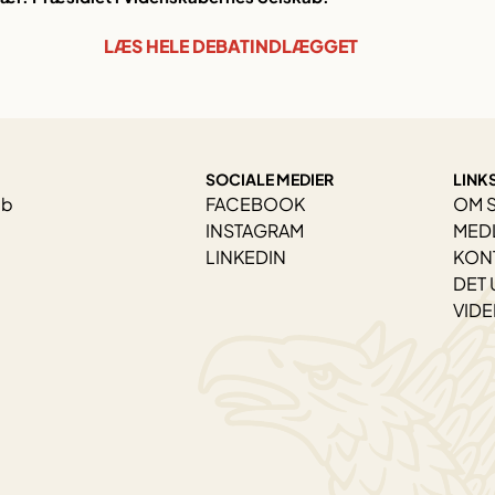
LÆS HELE DEBATINDLÆGGET
SOCIALE MEDIER
LINK
ab
FACEBOOK
OM 
INSTAGRAM
MED
LINKEDIN
KON
DET 
VID