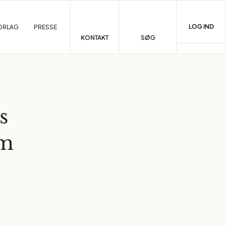
LOG IND
ORLAG
PRESSE
KONTAKT
SØG
s
om