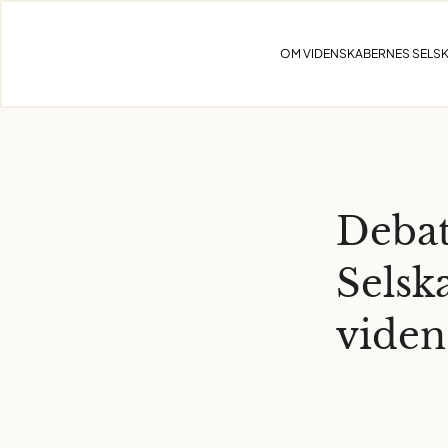
Skip
to
OM VIDENSKABERNES SELS
content
Debat
Selsk
viden