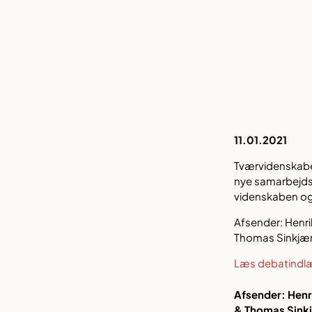
11.01.2021
Tværvidenskabeli
nye samarbejds
videnskaben og 
Afsender: Henri
Thomas Sinkjær
Læs debatindl
Afsender: Henr
& Thomas Sinkj