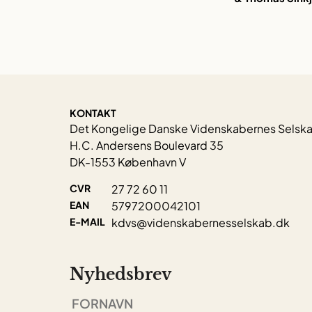
KONTAKT
Det Kongelige Danske Videnskabernes Selsk
H.C. Andersens Boulevard 35
DK-1553 København V
CVR
27 72 60 11
EAN
5797200042101
E-MAIL
kdvs@videnskabernesselskab.dk
Nyhedsbrev