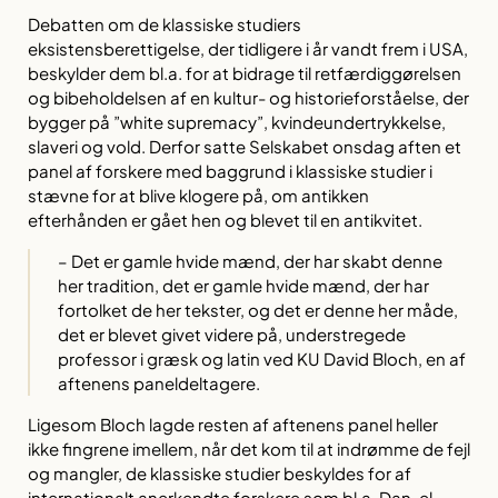
Debatten om de klassiske studiers
eksistensberettigelse, der tidligere i år vandt frem i USA,
beskylder dem bl.a. for at bidrage til retfærdiggørelsen
og bibeholdelsen af en kultur- og historieforståelse, der
bygger på ”white supremacy”, kvindeundertrykkelse,
slaveri og vold. Derfor satte Selskabet onsdag aften et
panel af forskere med baggrund i klassiske studier i
stævne for at blive klogere på, om antikken
efterhånden er gået hen og blevet til en antikvitet.
– Det er gamle hvide mænd, der har skabt denne
her tradition, det er gamle hvide mænd, der har
fortolket de her tekster, og det er denne her måde,
det er blevet givet videre på, understregede
professor i græsk og latin ved KU David Bloch, en af
aftenens paneldeltagere.
Ligesom Bloch lagde resten af aftenens panel heller
ikke fingrene imellem, når det kom til at indrømme de fejl
og mangler, de klassiske studier beskyldes for af
internationalt anerkendte forskere som bl.a. Dan-el