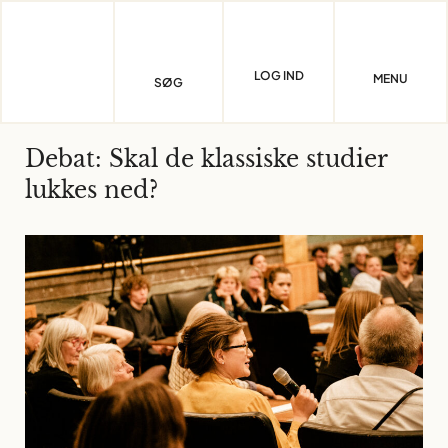
Skip
to
content
LOG IND
MENU
SØG
Debat: Skal de klassiske studier
lukkes ned?