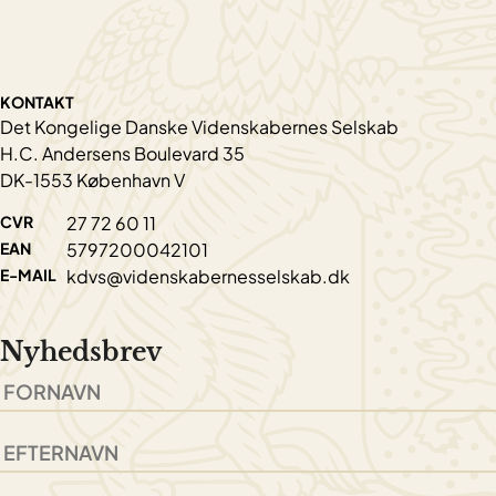
KONTAKT
Det Kongelige Danske Videnskabernes Selskab
H.C. Andersens Boulevard 35
DK-1553 København V
CVR
27 72 60 11
EAN
5797200042101
E-MAIL
kdvs@videnskabernesselskab.dk
Nyhedsbrev