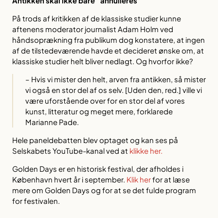
Antikken skal ikke bare ”annulleres”
På trods af kritikken af de klassiske studier kunne
aftenens moderator journalist Adam Holm ved
håndsoprækning fra publikum dog konstatere, at ingen
af de tilstedeværende havde et decideret ønske om, at
klassiske studier helt bliver nedlagt. Og hvorfor ikke?
– Hvis vi mister den helt, arven fra antikken, så mister
vi også en stor del af os selv. [Uden den, red.] ville vi
være uforstående over for en stor del af vores
kunst, litteratur og meget mere, forklarede
Marianne Pade.
Hele paneldebatten blev optaget og kan ses på
Selskabets YouTube-kanal ved at
klikke her.
Golden Days er en historisk festival, der afholdes i
København hvert år i september.
Klik her
for at læse
mere om Golden Days og for at se det fulde program
for festivalen.