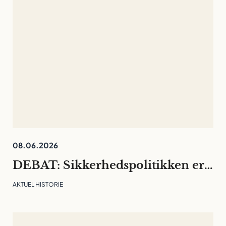
08.06.2026
DEBAT: Sikkerhedspolitikken er rykket ind på universiteterne. Det må ikke kvæle den fri og langsigtede forskning
AKTUEL HISTORIE