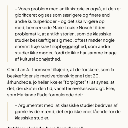
– Vores problem med antikhistorie er også, at den er
glorificeret og ses som særligere og finere end
andre kulturperioder – og dét skal vi gøre op
med, bemærkede Marie Louise Nosch til den
problematik, at antikhistorien, som de klassiske
studier beskæftiger sig med, oftest møder nogle
enormt høje krav til opbyggelighed, som andre
studier ikke møder, fordi de ikke har samme image
af kulturel ophøjethed.
Christian A. Thomsen tilføjede, at de forskere, som fx
beskæftiger sig med verdenskrigene i det 20.
århundrede, jo heller ikke er ”forpligtet” til at synes, at
det, der skete i den tid, var efterlevelsesværdigt. Eller,
som Marianne Pade formulerede det:
– Argumentet med, at klassiske studier bedrives af
gamle hvide mænd, det er jo ikke enestående for de
klassiske studier.