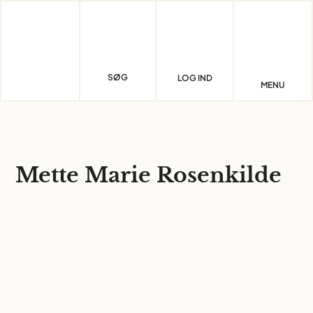
Skip
to
content
SØG
LOG IND
MENU
Mette Marie Rosenkilde