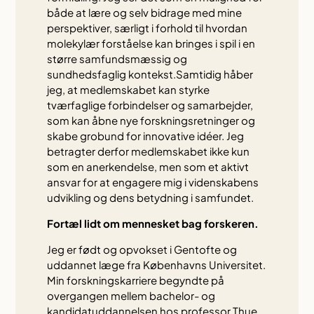
både at lære og selv bidrage med mine
perspektiver, særligt i forhold til hvordan
molekylær forståelse kan bringes i spil i en
større samfundsmæssig og
sundhedsfaglig kontekst.Samtidig håber
jeg, at medlemskabet kan styrke
tværfaglige forbindelser og samarbejder,
som kan åbne nye forskningsretninger og
skabe grobund for innovative idéer. Jeg
betragter derfor medlemskabet ikke kun
som en anerkendelse, men som et aktivt
ansvar for at engagere mig i videnskabens
udvikling og dens betydning i samfundet.
Fortæl lidt om mennesket bag forskeren.
Jeg er født og opvokset i Gentofte og
uddannet læge fra Københavns Universitet.
Min forskningskarriere begyndte på
overgangen mellem bachelor- og
kandidatuddannelsen hos professor Thue