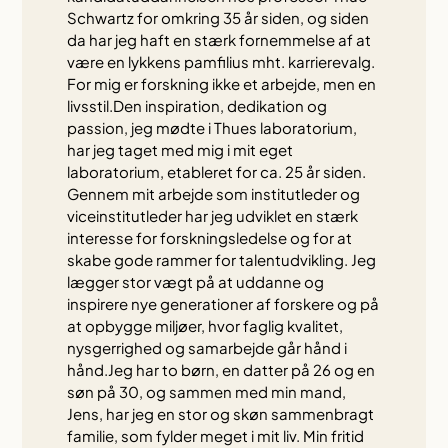
Schwartz for omkring 35 år siden, og siden
da har jeg haft en stærk fornemmelse af at
være en lykkens pamfilius mht. karrierevalg.
For mig er forskning ikke et arbejde, men en
livsstil.Den inspiration, dedikation og
passion, jeg mødte i Thues laboratorium,
har jeg taget med mig i mit eget
laboratorium, etableret for ca. 25 år siden.
Gennem mit arbejde som institutleder og
viceinstitutleder har jeg udviklet en stærk
interesse for forskningsledelse og for at
skabe gode rammer for talentudvikling. Jeg
lægger stor vægt på at uddanne og
inspirere nye generationer af forskere og på
at opbygge miljøer, hvor faglig kvalitet,
nysgerrighed og samarbejde går hånd i
hånd.Jeg har to børn, en datter på 26 og en
søn på 30, og sammen med min mand,
Jens, har jeg en stor og skøn sammenbragt
familie, som fylder meget i mit liv. Min fritid