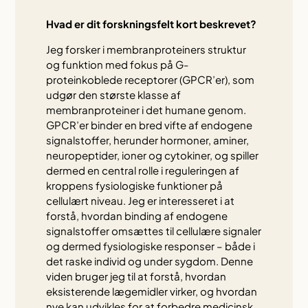
Hvad er dit forskningsfelt kort beskrevet?
Jeg forsker i membranproteiners struktur
og funktion med fokus på G-
proteinkoblede receptorer (GPCR’er), som
udgør den største klasse af
membranproteiner i det humane genom.
GPCR’er binder en bred vifte af endogene
signalstoffer, herunder hormoner, aminer,
neuropeptider, ioner og cytokiner, og spiller
dermed en central rolle i reguleringen af
kroppens fysiologiske funktioner på
cellulært niveau. Jeg er interesseret i at
forstå, hvordan binding af endogene
signalstoffer omsættes til cellulære signaler
og dermed fysiologiske responser – både i
det raske individ og under sygdom. Denne
viden bruger jeg til at forstå, hvordan
eksisterende lægemidler virker, og hvordan
nye kan udvikles for at forbedre medicinsk