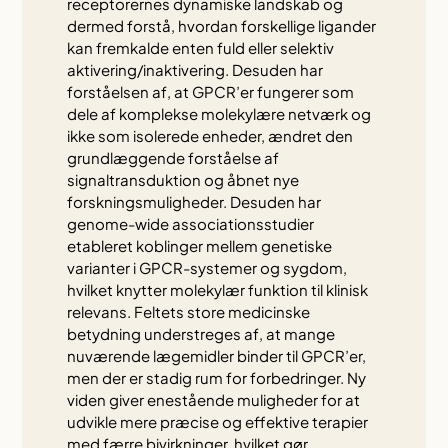
receptorernes dynamiske landskab og
dermed forstå, hvordan forskellige ligander
kan fremkalde enten fuld eller selektiv
aktivering/inaktivering. Desuden har
forståelsen af, at GPCR’er fungerer som
dele af komplekse molekylære netværk og
ikke som isolerede enheder, ændret den
grundlæggende forståelse af
signaltransduktion og åbnet nye
forskningsmuligheder. Desuden har
genome-wide associationsstudier
etableret koblinger mellem genetiske
varianter i GPCR-systemer og sygdom,
hvilket knytter molekylær funktion til klinisk
relevans. Feltets store medicinske
betydning understreges af, at mange
nuværende lægemidler binder til GPCR’er,
men der er stadig rum for forbedringer. Ny
viden giver enestående muligheder for at
udvikle mere præcise og effektive terapier
med færre bivirkninger, hvilket gør