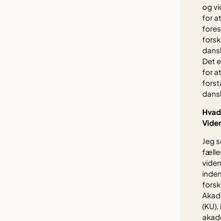
og vi
for a
fores
forsk
dans
Det e
for a
forst
dansk
Hvad 
Vide
Jeg s
fælle
viden
inden
forsk
Akad
(KU),
akade