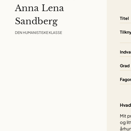
Anna Lena
Titel
Sandberg
Tilkn
DEN HUMANISTISKE KLASSE
Indva
Grad
Fago
Hvad 
Mit p
og lit
århun