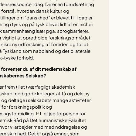
densressource i dag. De er en forudsætning
t forstå, hvordan dansk kultur og
tillinger om ”danskhed” er blevet til. I dag er
ning i tysk og på tysk blevet lidt af en niche i
k sammenhæng især pga. sprogbarrierer.
r vigtigt at opretholde forskningsområdet
t sikre ny udforskning af fortiden og for at
å Tyskland som naboland og det bilaterale
-tyske forhold.
forventer du af dit medlemskab af
nskabernes Selskab?
er frem til et tværfagligt akademisk
sskab med gode kolleger, at få og dele ny
 og deltage i selskabets mange aktiviteter
 for forskningspolitik og
ningsformidling. P.t. er jeg forperson for
emisk Råd på Det humanistiske Fakultet
 hvor vi arbejder med medinddragelse og
misk frihed. Det er også emner, som