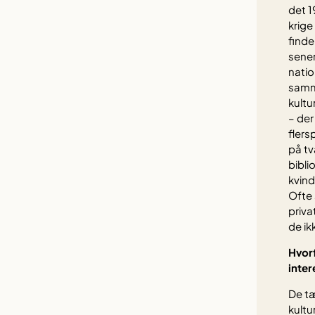
det 1
krige
find
sener
natio
samm
kultu
– de
flers
på tv
bibli
kvind
Ofte 
priva
de ik
Hvor
inte
De t
kultu