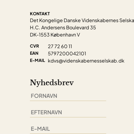
KONTAKT
Det Kongelige Danske Videnskabernes Selsk
H.C. Andersens Boulevard 35
DK-1553 København V
CVR
27 72 60 11
EAN
5797200042101
E-MAIL
kdvs@videnskabernesselskab.dk
Nyhedsbrev