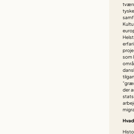
tværd
tyske
samf
Kultu
europ
Helst
erfa
proje
som l
områd
dansk
tilga
”græn
der a
stats
arbej
migra
Hvad
Histo