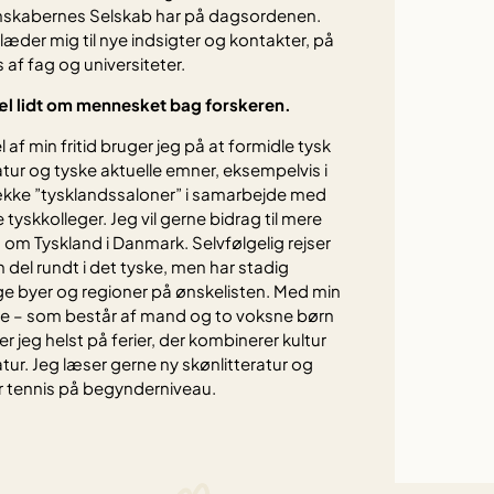
nskabernes Selskab har på dagsordenen.
læder mig til nye indsigter og kontakter, på
 af fag og universiteter.
æl lidt om mennesket bag forskeren.
l af min fritid bruger jeg på at formidle tysk
ratur og tyske aktuelle emner, eksempelvis i
kke ”tysklandssaloner” i samarbejde med
 tyskkolleger. Jeg vil gerne bidrag til mere
 om Tyskland i Danmark. Selvfølgelig rejser
n del rundt i det tyske, men har stadig
 byer og regioner på ønskelisten. Med min
ie – som består af mand og to voksne børn
ser jeg helst på ferier, der kombinerer kultur
tur. Jeg læser gerne ny skønlitteratur og
er tennis på begynderniveau.