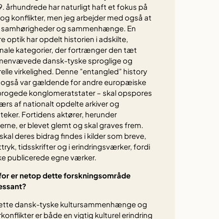
9. århundrede har naturligt haft et fokus på
 og konflikter, men jeg arbejder med også at
e samhørigheder og sammenhænge. En
e optik har opdelt historien i adskilte,
nale kategorier, der fortrænger den tæt
envævede dansk-tyske sproglige og
relle virkelighed. Denne ”entangled” history
r også var gældende for andre europæiske
progede konglomeratstater – skal opspores
ærs af nationalt opdelte arkiver og
oteker. Fortidens aktører, herunder
erne, er blevet glemt og skal graves frem.
skal deres bidrag findes i kilder som breve,
ttryk, tidsskrifter og i erindringsværker, fordi
ke publicerede egne værker.
for er netop dette forskningsområde
ressant?
ætte dansk-tyske kultursammenhænge og
rkonflikter er både en vigtig kulturel erindring