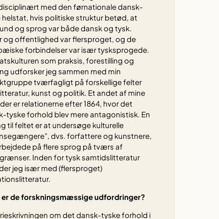
isciplinært med den førnationale dansk-
 helstat, hvis politiske struktur betød, at
und og sprog var både dansk og tysk.
r og offentlighed var flersproget, og de
æiske forbindelser var især tysksprogede.
atskulturen som praksis, forestilling og
ring udforsker jeg sammen med min
ktgruppe tværfagligt på forskellige felter
itteratur, kunst og politik. Et andet af mine
er er relationerne efter 1864, hvor det
-tyske forhold blev mere antagonistisk. En
ng til feltet er at undersøge kulturelle
segængere”, dvs. forfattere og kunstnere,
rbejdede på flere sprog på tværs af
grænser. Inden for tysk samtidslitteratur
der jeg især med (flersproget)
tionslitteratur.
 er de forskningsmæssige udfordringer?
rieskrivningen om det dansk-tyske forhold i