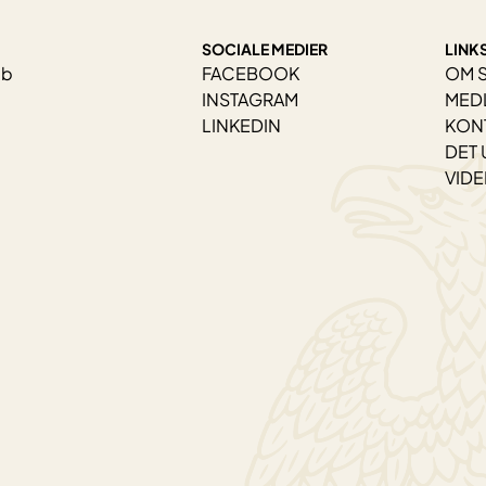
SOCIALE MEDIER
LINK
ab
FACEBOOK
OM 
INSTAGRAM
MED
LINKEDIN
KON
DET 
VID