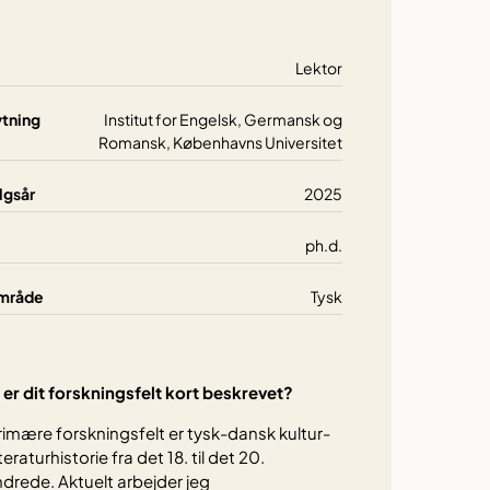
Lektor
ytning
Institut for Engelsk, Germansk og
Romansk, Københavns Universitet
lgsår
2025
ph.d.
mråde
Tysk
er dit forskningsfelt kort beskrevet?
rimære forskningsfelt er tysk-dansk kultur-
teraturhistorie fra det 18. til det 20.
drede. Aktuelt arbejder jeg