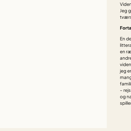
Vide
Jeg g
tværs
Fort
En de
litte
en ræ
andre
viden
jeg e
mange
famil
– rej
og na
spill